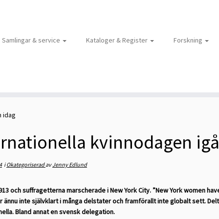
Samlingar & service
Kataloger & Register
Forskning
h idag
ernationella kvinnodagen igå
4
i
Okategoriserad
av
Jenny Edlund
913 och suffragetterna marscherade i New York City. ”New York women have n
r ännu inte självklart i många delstater och framförallt inte globalt sett. 
nella. Bland annat en svensk delegation.