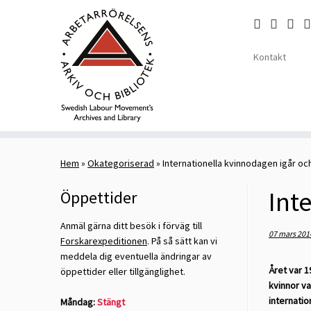
Kontakt
Skip
to
Hem
»
Okategoriserad
»
Internationella kvinnodagen igår oc
content
Int
Öppettider
Anmäl gärna ditt besök i förväg till
07 mars 201
Forskarexpeditionen
. På så sätt kan vi
meddela dig eventuella ändringar av
Året var 1
öppettider eller tillgänglighet.
kvinnor va
internatio
Måndag:
Stängt