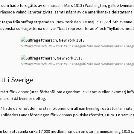
som hade föregåtts av en marsch i Mars 1913 i Washington, gällde kvinnans r
ränsade valmöjligheter givits, samt i några av de amerikanska delstaterna.
r tagna från suffragettparaden i New York den 3:e maj 1913, vid 5th avenue 
 svenska suffragetterna och var ”bäst representerade” och ”hyllades mest
Suffragettmarsch, New York 1913. Fotografi från Ture Nermans arkiv. Fotog
Suffragettmarsch, New York 1913. Fotografi från Ture Nermans arkiv. Fotog
tt i Sverige
trätt för kvinnor (utan förbehåll om egendom, civilstatus eller inkomst) införd
maren) då kvinnor deltog.
4 hade däremot den första motionen om allmän kvinnlig rösträtt inlämnats.
3 bildades Landsföreningen för kvinnans politiska rösträtt, LKPR. En samli
n kom att samla cirka 17 000 medlemmar och en stor namninsamling 1913 saml