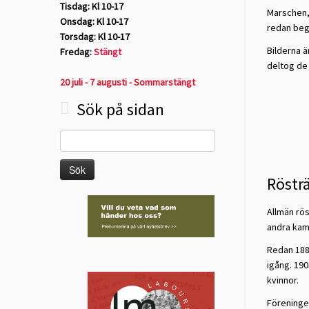
Tisdag: Kl 10-17
Marschen, 
Onsdag: Kl 10-17
redan beg
Torsdag: Kl 10-17
Bilderna ä
Fredag:
Stängt
deltog de
20 juli - 7 augusti - Sommarstängt
Sök på sidan
Sök
efter:
Rösträ
Allmän rös
andra kam
Redan 188
igång. 190
kvinnor.
Föreninge