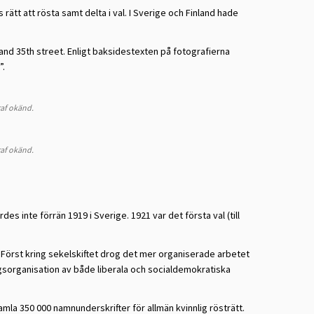
ätt att rösta samt delta i val. I Sverige och Finland hade
and 35th street. Enligt baksidestexten på fotografierna
”.
raf okänd.
raf okänd.
es inte förrän 1919 i Sverige. 1921 var det första val (till
 Först kring sekelskiftet drog det mer organiserade arbetet
ngsorganisation av både liberala och socialdemokratiska
a 350 000 namnunderskrifter för allmän kvinnlig rösträtt.