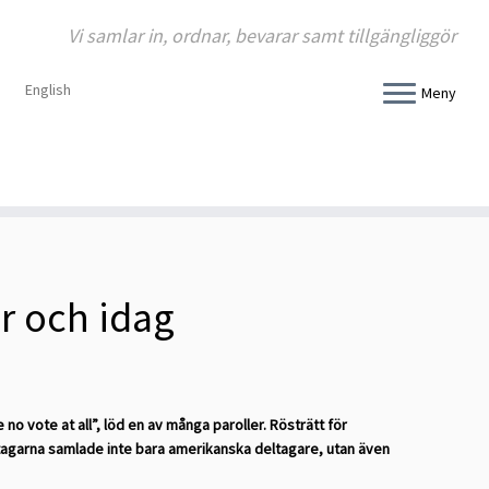
Vi samlar in, ordnar, bevarar samt tillgängliggör
English
Meny
r och idag
o vote at all”, löd en av många paroller. Rösträtt för
Deltagarna samlade inte bara amerikanska deltagare, utan även