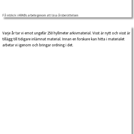
Få inblick i ARABs arbete genom att läsa årsberättelsen
Hur många arkiv har förtecknats, vilka seminarier och konferenser har
arrangerats, hur många böcker har […]
Varje år tar vi emot ungefär 250 hyllmeter arkivmaterial. Visst är nytt och visst är
tillägg till tidigare inlämnat material. Innan en forskare kan hitta i materialet
arbetar vi igenom och bringar ordning i det.