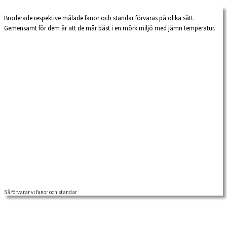
uppställningen: vårt material står i stängda magasin och efter löpnummer på
hyllorna.
Broderade respektive målade fanor och standar förvaras på olika sätt.
Gemensamt för dem är att de mår bäst i en mörk miljö med jämn temperatur.
Så förvarar vi fanor och standar