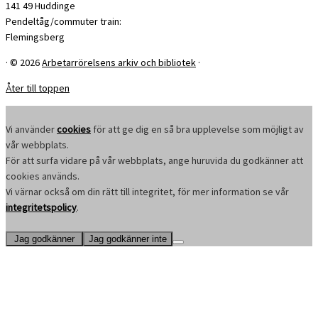
141 49 Huddinge
Pendeltåg/commuter train:
Flemingsberg
·
© 2026
Arbetarrörelsens arkiv och bibliotek
·
Åter till toppen
Vi använder
cookies
för att ge dig en så bra upplevelse som möjligt av
vår webbplats.
För att surfa vidare på vår webbplats, ange huruvida du godkänner att
cookies används.
Vi värnar också om din rätt till integritet, för mer information se vår
integritetspolicy
.
Jag godkänner
Jag godkänner inte