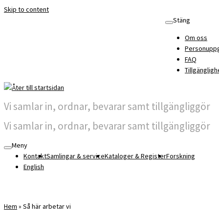
Skip to content
Stäng
Om oss
Personuppg
FAQ
Tillgängligh
Vi samlar in, ordnar, bevarar samt tillgängliggör
Vi samlar in, ordnar, bevarar samt tillgängliggör
Meny
Kontakt
Samlingar & service
Kataloger & Register
Forskning
English
Hem
»
Så här arbetar vi