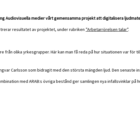
 Audiovisuella medier vårt gemensamma projekt att digitalisera ljudmateri
trerar resultatet av projektet, under rubriken
”Arbetarrörelsen talar”
.
re från olika yrkesgrupper. Här kan man få reda på hur situationen var för t
t Ingvar Carlsson som bidragit med den största mängden ljud. Den senaste 
kombination med ARAB:s övriga bestånd ger samlingen nya infallsvinklar på 