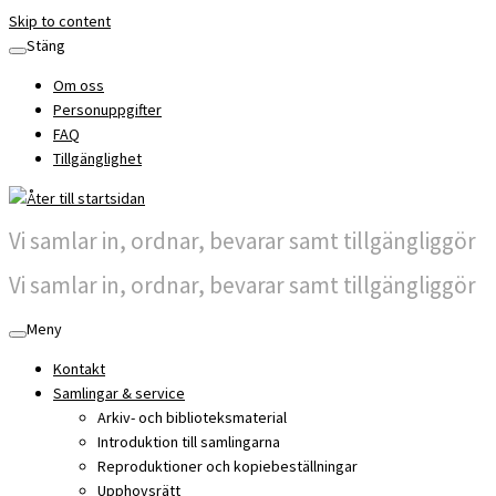
Skip to content
Stäng
Om oss
Personuppgifter
FAQ
Tillgänglighet
Vi samlar in, ordnar, bevarar samt tillgängliggör
Vi samlar in, ordnar, bevarar samt tillgängliggör
Meny
Kontakt
Samlingar & service
Arkiv- och biblioteksmaterial
Introduktion till samlingarna
Reproduktioner och kopiebeställningar
Upphovsrätt