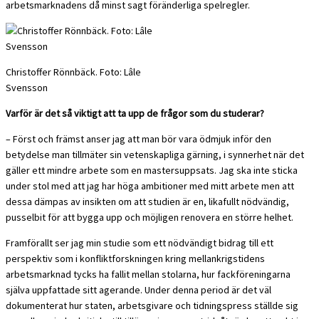
arbetsmarknadens då minst sagt föränderliga spelregler.
Christoffer Rönnbäck. Foto: Lâle
Svensson
Varför är det så viktigt att ta upp de frågor som du studerar?
– Först och främst anser jag att man bör vara ödmjuk inför den
betydelse man tillmäter sin vetenskapliga gärning, i synnerhet när det
gäller ett mindre arbete som en mastersuppsats. Jag ska inte sticka
under stol med att jag har höga ambitioner med mitt arbete men att
dessa dämpas av insikten om att studien är en, likafullt nödvändig,
pusselbit för att bygga upp och möjligen renovera en större helhet.
Framförallt ser jag min studie som ett nödvändigt bidrag till ett
perspektiv som i konfliktforskningen kring mellankrigstidens
arbetsmarknad tycks ha fallit mellan stolarna, hur fackföreningarna
själva uppfattade sitt agerande. Under denna period är det väl
dokumenterat hur staten, arbetsgivare och tidningspress ställde sig