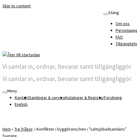
Skip to content
Stäng
Om oss
Personuppg
FAQ
Tillgängligh
Vi samlar in, ordnar, bevarar samt tillgängliggör
Vi samlar in, ordnar, bevarar samt tillgängliggör
Meny
Kontakt
Samlingar & service
Kataloger & Register
Forskning
English
Hem
»
Tre frågor
»
Konflikter i byggbranschen i ”saltsjöbadsandans”
Sverige