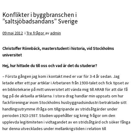
Konflikter i byggbranschen i
”saltsjöbadsandans” Sverige
09 maj 2012
i
Tre frågor
av
admin
Christoffer Rönnbäck, masterstudent i historia, vid Stockholms
universitet
Hej, hur hittade du till oss och vad är det du studerar?
– Första gången jag kom i kontakt med er var för 3-4 år sedan. Jag
letade efter ett par artiklar i Arbetaren från 1930-talet och fick tipset av
en bibliotekarie på mitt universitet att vända mig till ARAB för att där få
tag på de aktuella artiklarna. I stora drag handlar min uppsats om hur
fackföreningar inom Stockholms husbyggnadsindustri betraktade sitt
handlingsutrymme ifråga om tillgripande av stridsåtgärder under
perioden 1923-1937. Studien uppehåller sig kring frågor om den
upplevda legitimiteten i vidtagandet av en stridsåtgärd och söker fånga
hur denna utvecklades under mellankrigstiden i relation till