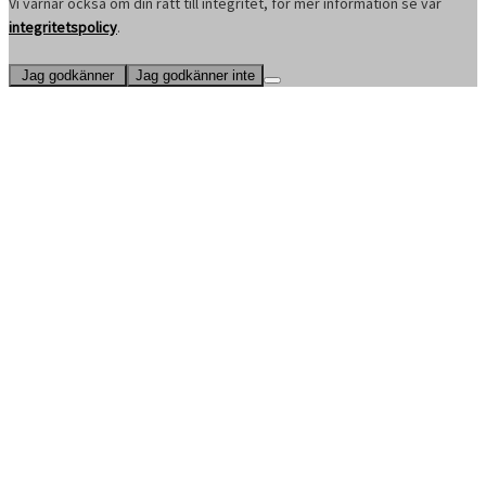
Vi värnar också om din rätt till integritet, för mer information se vår
integritetspolicy
.
Jag godkänner
Jag godkänner inte