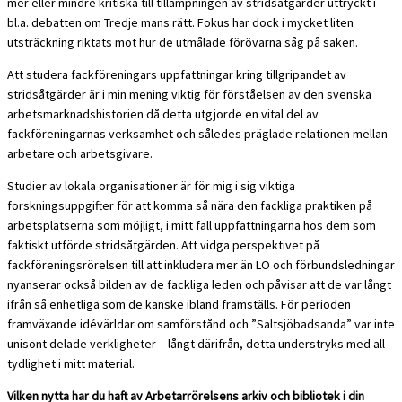
mer eller mindre kritiska till tillämpningen av stridsåtgärder uttryckt i
bl.a. debatten om Tredje mans rätt. Fokus har dock i mycket liten
utsträckning riktats mot hur de utmålade förövarna såg på saken.
Att studera fackföreningars uppfattningar kring tillgripandet av
stridsåtgärder är i min mening viktig för förståelsen av den svenska
arbetsmarknadshistorien då detta utgjorde en vital del av
fackföreningarnas verksamhet och således präglade relationen mellan
arbetare och arbetsgivare.
Studier av lokala organisationer är för mig i sig viktiga
forskningsuppgifter för att komma så nära den fackliga praktiken på
arbetsplatserna som möjligt, i mitt fall uppfattningarna hos dem som
faktiskt utförde stridsåtgärden. Att vidga perspektivet på
fackföreningsrörelsen till att inkludera mer än LO och förbundsledningar
nyanserar också bilden av de fackliga leden och påvisar att de var långt
ifrån så enhetliga som de kanske ibland framställs. För perioden
framväxande idévärldar om samförstånd och ”Saltsjöbadsanda” var inte
unisont delade verkligheter – långt därifrån, detta understryks med all
tydlighet i mitt material.
Vilken nytta har du haft av Arbetarrörelsens arkiv och bibliotek i din