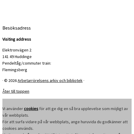
Besöksadress
Visiting address
Elektronvägen 2
141 49 Huddinge
Pendeltåg/commuter train:
Flemingsberg
·
© 2026
Arbetarrörelsens arkiv och bibliotek
·
Åter till toppen
Vi använder
cookies
för att ge dig en så bra upplevelse som möjligt av
vår webbplats.
För att surfa vidare på vår webbplats, ange huruvida du godkänner att
cookies används.