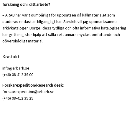
forskning och i ditt arbete?
– ARAB har varit oumbärligt för uppsatsen då källmaterialet som
studeras endast är tillgängligt här. Särskilt vill jag uppmärksamma
arkivkatalogen Borge, dess tydliga och ofta informativa katalogisering
har gett mig stor hjälp att sålla i ett annars mycket omfattande och
oöverskådligt material.
Kontakt
info@arbark.se
(+46) 08-412 39 00
Forskarexpedition/Research desk:
forskarexpedition@arbark.se
(+46) 08-412 39 29