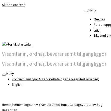
Skip to content
Stäng
Om oss
Personuppg
FAQ
Tillgängligh
Vi samlar in, ordnar, bevarar samt tillgängliggör
Vi samlar in, ordnar, bevarar samt tillgängliggör
Meny
Kontakt
Samlingar & service
Kataloger & Register
Forskning
English
Hem
»
Evenemangsarkiv
»
Konsert med tonsatta dagsverser av Stig
Dagerman