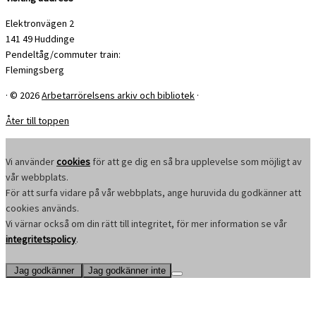
Elektronvägen 2
141 49 Huddinge
Pendeltåg/commuter train:
Flemingsberg
·
© 2026
Arbetarrörelsens arkiv och bibliotek
·
Åter till toppen
Vi använder
cookies
för att ge dig en så bra upplevelse som möjligt av
vår webbplats.
För att surfa vidare på vår webbplats, ange huruvida du godkänner att
cookies används.
Vi värnar också om din rätt till integritet, för mer information se vår
integritetspolicy
.
Jag godkänner
Jag godkänner inte