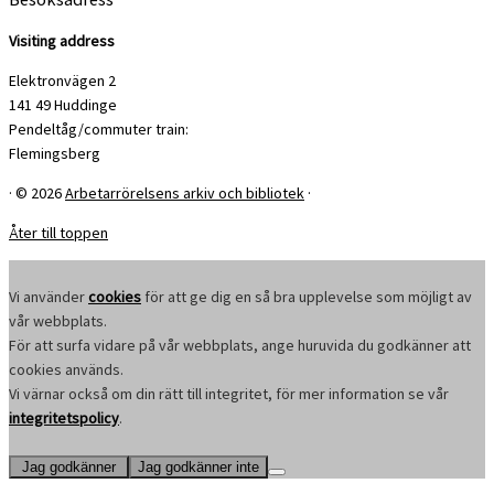
Visiting address
Elektronvägen 2
141 49 Huddinge
Pendeltåg/commuter train:
Flemingsberg
·
© 2026
Arbetarrörelsens arkiv och bibliotek
·
Åter till toppen
Vi använder
cookies
för att ge dig en så bra upplevelse som möjligt av
vår webbplats.
För att surfa vidare på vår webbplats, ange huruvida du godkänner att
cookies används.
Vi värnar också om din rätt till integritet, för mer information se vår
integritetspolicy
.
Jag godkänner
Jag godkänner inte