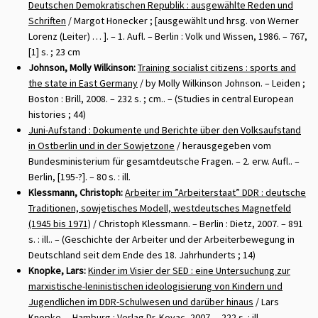
Deutschen Demokratischen Republik : ausgewählte Reden und
Schriften
/ Margot Honecker ; [ausgewählt und hrsg. von Werner
Lorenz (Leiter) … ]. – 1. Aufl. – Berlin : Volk und Wissen, 1986. – 767,
[1] s. ; 23 cm
Johnson, Molly Wilkinson:
Training socialist citizens : sports and
the state in East Germany
/ by Molly Wilkinson Johnson. – Leiden ;
Boston : Brill, 2008. – 232 s. ; cm.. – (Studies in central European
histories ; 44)
Juni-Aufstand : Dokumente und Berichte über den Volksaufstand
in Ostberlin und in der Sowjetzone
/ herausgegeben vom
Bundesministerium für gesamtdeutsche Fragen. – 2. erw. Aufl.. –
Berlin, [195-?]. – 80 s. : ill.
Klessmann, Christoph:
Arbeiter im ”Arbeiterstaat” DDR : deutsche
Traditionen, sowjetisches Modell, westdeutsches Magnetfeld
(1945 bis 1971)
/ Christoph Klessmann. – Berlin : Dietz, 2007. – 891
s. : ill.. – (Geschichte der Arbeiter und der Arbeiterbewegung in
Deutschland seit dem Ende des 18. Jahrhunderts ; 14)
Knopke, Lars:
Kinder im Visier der SED : eine Untersuchung zur
marxistische-leninistischen ideologisierung von Kindern und
Jugendlichen im DDR-Schulwesen und darüber hinaus
/ Lars
Knopke. – Hamburg : Verlag Dr. Kovac, 2007. – 222 s. : ill.. –