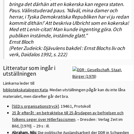
bringa det därhän att en kokerska kan regera staten.
Paus. Välinstuderad paus. ’Nåväl, mina damer och
herrar, i Tyska Demokratiska Republiken har vi ju redan
kommit dithän!’ Att beskriva Ulbricht som en kokerska!
Med ett Lenin-citat! Man kunde ingenting göra. Och
publiken instämde, instämde glatt.”
Ernst Bloch
(Peter Zudeick: Djävulens bakdel : Ernst Blochs liv och
verk, Daidalos 1992, s. 222)
Litteratur som ingår i
utställningen
Länkarna leder till
bibliotekskatalogen Kata
. Medan utställningen pågår kan du inte låna
materialet, men därefter går det bra.
[SED:s organisationstryck]
. 1946:1, Protokoll
25 år efteråt : en betraktelse till 25-årsdagen av befrielsen och
folkens seger över Hitlerfascismen
. – Dresden : Verlag Zeit im
Bild, [1970]. – 29 s : ill.
Abraham, Nils:
Die politische Auslandsarbeit der DDR in Schweden