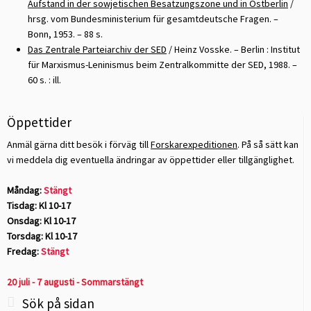
Aufstand in der sowjetischen Besatzungszone und in Ostberlin
/
hrsg. vom Bundesministerium für gesamtdeutsche Fragen. –
Bonn, 1953. – 88 s.
Das Zentrale Parteiarchiv der SED
/ Heinz Vosske. – Berlin : Institut
für Marxismus-Leninismus beim Zentralkommitte der SED, 1988. –
60 s. : ill.
Öppettider
Anmäl gärna ditt besök i förväg till
Forskarexpeditionen
. På så sätt kan
vi meddela dig eventuella ändringar av öppettider eller tillgänglighet.
Måndag:
Stängt
Tisdag: Kl 10-17
Onsdag: Kl 10-17
Torsdag: Kl 10-17
Fredag:
Stängt
20 juli - 7 augusti - Sommarstängt
Sök på sidan