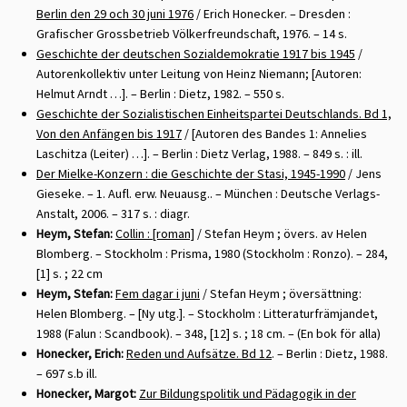
Berlin den 29 och 30 juni 1976
/ Erich Honecker. – Dresden :
Grafischer Grossbetrieb Völkerfreundschaft, 1976. – 14 s.
Geschichte der deutschen Sozialdemokratie 1917 bis 1945
/
Autorenkollektiv unter Leitung von Heinz Niemann; [Autoren:
Helmut Arndt …]. – Berlin : Dietz, 1982. – 550 s.
Geschichte der Sozialistischen Einheitspartei Deutschlands. Bd 1,
Von den Anfängen bis 1917
/ [Autoren des Bandes 1: Annelies
Laschitza (Leiter) …]. – Berlin : Dietz Verlag, 1988. – 849 s. : ill.
Der Mielke-Konzern : die Geschichte der Stasi, 1945-1990
/ Jens
Gieseke. – 1. Aufl. erw. Neuausg.. – München : Deutsche Verlags-
Anstalt, 2006. – 317 s. : diagr.
Heym, Stefan:
Collin : [roman]
/ Stefan Heym ; övers. av Helen
Blomberg. – Stockholm : Prisma, 1980 (Stockholm : Ronzo). – 284,
[1] s. ; 22 cm
Heym, Stefan:
Fem dagar i juni
/ Stefan Heym ; översättning:
Helen Blomberg. – [Ny utg.]. – Stockholm : Litteraturfrämjandet,
1988 (Falun : Scandbook). – 348, [12] s. ; 18 cm. – (En bok för alla)
Honecker, Erich:
Reden und Aufsätze. Bd 12
. – Berlin : Dietz, 1988.
– 697 s.b ill.
Honecker, Margot:
Zur Bildungspolitik und Pädagogik in der