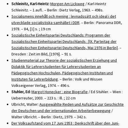
Schleinitz, Karl-Heintz:
Morgen Am Lickweg
/ Karl-Heintz
Schleinitz. – 1.aufl.. – Berlin : Dietz Verlag, 1963. – 498s.
Socialismens innehåll och mening : levnadssätt och ideal i det
utvecklade socialistiska samhället i DDR
. – Berlin : Panorama DDR,
1978. – 84, [1] s. ; 19 cm
Sozialistische Einheitspartei Deutschlands: Programm der
Sozialistischen Einheitspartei Deutschlands : [IX. Parteitag der
Sozialistischen Einheitspartei Deutschlands, Mai 1976 in Berlin]
. –
Dresden : Zeit im Bild, [1976]. – 91 s.
Studienmaterial zur Theorie der sozialistischen Erziehung und
Didaktik für Lehrerstudenten für Lehrerstudenten an
Pädagogischen Hochschulen, Pädagogischen Instituten und
Instituten für Lehrerbildung
. – Berlin : Volk und Wissen
Volkseigener Verlag, 1974. – 496 s.
Stuhler, Ed:
Margot Honecker : eine Biografie
/ Ed Stuhler. – Wien :
Ueberreuter, 2003. – 223 s. : Ill. ; 22 cm
Ulbricht, Walter:
Ausgewählte Reden und Aufsätze zur Geschichte
der Deutschen und der internationalen Arbeiterbewegung
/
Walter Ulbricht. – Berlin : Dietz, 1979. – 342 s.
Der Volksaufstand vom 17 Juni 1953 : Denkschrift über den Juni-