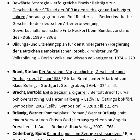
Bewährte Strategie – erfolgreiche Praxis : Beirtäge zur
Geschichte der SED und der DDR in den siebziger und achtziger
Jahren
/ herausgegeben von Rolf Richter …. – Berlin : Institut für
Geschichte der deutschen Arbeiterbewegung :
Gewerkschaftshochschule Fritz Heckert beim Bundesvorstand
des FDGB, 1989. – 336 s
Bildungs- und Erziehungsplan für den Kindergarten
/ Regierung
der Deutschen Demokratischen Republik. Ministerium für
Volksbildung. – Berlin : Volks und Wissen Volkseigener, 1974. – 220
s.
Brant, Stefan:
Der Aufstand : Vorgeschichte, Geschichte und
Deutung des 17. Juni 1953
/ Stefan Brant ; unter Mitarbeit von
Klaus Bölling. – Stuttgart : Steingrüben, 1954. – 324 s. : ill.
Brecht, Bertold:
Exil & Sezuan & cigarrer
/ Bertolt Brecht ; urval
och översättning: Ulf Peter Hallberg. – Eslöv : B. Östlings bokförl.
Symposion, 2002 (Eslöv : Symposion). – 320 s. : ill. ; 21 cm
Bräunig, Werner:
Rummelplatz : Roman
/ Werner Bräunig ; mit
einem Vorwort von Christa Wolf ; herausgegeben von Angela
Drescher. – 1. Aufl.. – Berlin : Aufbau Verlag, 2007. – 768 s.
Cederberg, Björn:
Kamrat spion : om Sverige i stasiarkiven
/ Björn