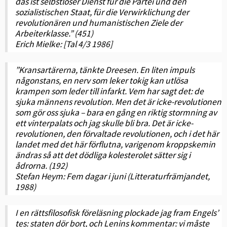
das ist selbstloser Dienst für die Partei und den
sozialistischen Staat, für die Verwirklichung der
revolutionären und humanistischen Ziele der
Arbeiterklasse.” (451)
Erich Mielke: [Tal 4/3 1986]
”Kransartärerna, tänkte Dreesen. En liten impuls
någonstans, en nerv som leker tokig kan utlösa
krampen som leder till infarkt. Vem har sagt det: de
sjuka männens revolution. Men det är icke-revolutionen
som gör oss sjuka – bara en gång en riktig stormning av
ett vinterpalats och jag skulle bli bra. Det är icke-
revolutionen, den förvaltade revolutionen, och i det här
landet med det här förflutna, varigenom kroppskemin
ändras så att det dödliga kolesterolet sätter sig i
ådrorna. (192)
Stefan Heym: Fem dagar i juni (Litteraturfrämjandet,
1988)
I en rättsfilosofisk föreläsning plockade jag fram Engels’
tes: staten dör bort, och Lenins kommentar: vi måste