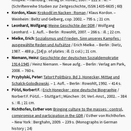
(Schriftenreihe Studien zur Zeitgeschichte, ISSN 1435-6635 ; 60)
Kordon, Klaus:
Krokodil im Nacken : Roman
/ Klaus Kordon. –
Weinheim : Beltz und Gelberg, cop. 2002. – 795 s. ; 21 cm.
Leonhard, Wolfgang:
Meine Geschichte der DDR
/ Wolfgang
Leonhard. – 1. Aufl.. – Berlin : Rowohlt, 2007. – 266 s. : ill. ; 22 cm.
Mielke, Erich:
Sozialismus und Frieden, Sinn unseres Kampfes :
ausgewählte Reden und Aufsätze
/ Erich Mielke. – Berlin : Dietz,
1987. – 488 p., [24] p. of plates : ill. (1 col.) ; 21 cm.
Niemann, Heinz:
Geschichte der deutschen Sozialdemokratie
1914-1945
/ Heinz Niemann. – Neue aufg.. – Berlin : Verlag am Park,
2008. – 760 s.
Przybylski, Peter:
Tatort Politbüro. Bd 2, Honecker, Mittag und
Schalck-Golodkowski
. – 1. Aufl.. – Berlin : Rowohlt, 1992. – 414 s.
Pötzl, Norbert F. :
Erich Honecker : eine deutsche Biographie
/
Norbert F. Pötzl.. – Stuttgart ; München : Dt. Verl.-Anst., 2002.. – 384
s. : Ill. ; 21 cm.
Richthofen, Esther von:
Bringing culture to the masses : control,
compromise and participation in the GDR
/ Esther von Richthofen.
– New York : Berghahn, 2009. – 239 s. (Monographs in German
history ; 24)