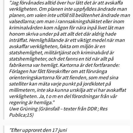
”Jag förvånades alltid över hur lätt det är att avskaffa
verkligheten. Om planen inte uppfylldes ändrade man
planen, om valen inte utföll till belåtenhet ändrade man
valsedlarna; om man i rannsakningshäktet eller inom
kriminalvården kom någon för nära inpå livet lät man
honom skriva under på att allt det där aldrig hade
inträffat. Hemlighållande är ett viktigt medel när man
avskaffar verkligheten, fakta om miljön är en
statshemlighet, militärtjänst och kriminalvård är
statshemligheter, och det fanns en tid när allt på
fabrikerna var hemligt. Kartorna är det fortfarande:
Förlagen har fått föreskrifter om att förvränga
orienteringskartorna för att fienden, som med sina
satelliter kan mäta varje punkt på jordklotet på
millimetern, inte ska kunna urskilja att vi har avskaffat
verkligheten. Ja, t o m en del förordningar från vår
regering är hemliga.”
Uwe Grüning (Gränsfall – texter från DDR ; Res
Publica;15)
”Efter upproret den 17 juni