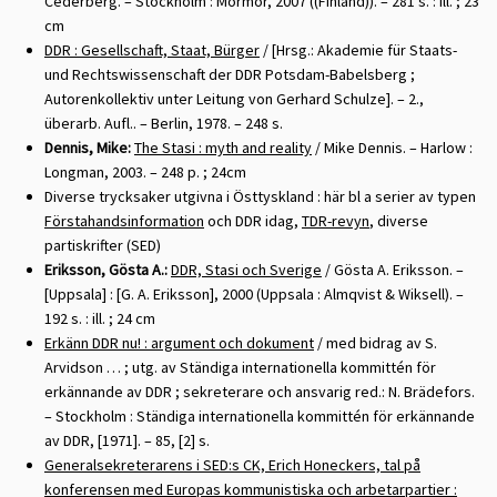
Cederberg. – Stockholm : Mormor, 2007 ((Finland)). – 281 s. : ill. ; 23
cm
DDR : Gesellschaft, Staat, Bürger
/ [Hrsg.: Akademie für Staats-
und Rechtswissenschaft der DDR Potsdam-Babelsberg ;
Autorenkollektiv unter Leitung von Gerhard Schulze]. – 2.,
überarb. Aufl.. – Berlin, 1978. – 248 s.
Dennis, Mike:
The Stasi : myth and reality
/ Mike Dennis. – Harlow :
Longman, 2003. – 248 p. ; 24cm
Diverse trycksaker utgivna i Östtyskland : här bl a serier av typen
Förstahandsinformation
och DDR idag,
TDR-revyn
, diverse
partiskrifter (SED)
Eriksson, Gösta A.:
DDR, Stasi och Sverige
/ Gösta A. Eriksson. –
[Uppsala] : [G. A. Eriksson], 2000 (Uppsala : Almqvist & Wiksell). –
192 s. : ill. ; 24 cm
Erkänn DDR nu! : argument och dokument
/ med bidrag av S.
Arvidson … ; utg. av Ständiga internationella kommittén för
erkännande av DDR ; sekreterare och ansvarig red.: N. Brädefors.
– Stockholm : Ständiga internationella kommittén för erkännande
av DDR, [1971]. – 85, [2] s.
Generalsekreterarens i SED:s CK, Erich Honeckers, tal på
konferensen med Europas kommunistiska och arbetarpartier :