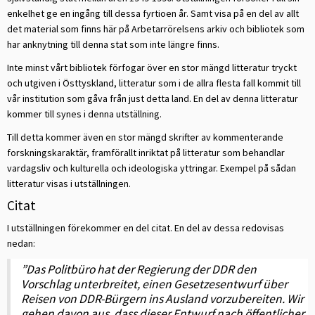
enkelhet ge en ingång till dessa fyrtioen år. Samt visa på en del av allt
det material som finns här på Arbetarrörelsens arkiv och bibliotek som
har anknytning till denna stat som inte längre finns.
Inte minst vårt bibliotek förfogar över en stor mängd litteratur tryckt
och utgiven i Östtyskland, litteratur som i de allra flesta fall kommit till
vår institution som gåva från just detta land. En del av denna litteratur
kommer till synes i denna utställning.
Till detta kommer även en stor mängd skrifter av kommenterande
forskningskaraktär, framförallt inriktat på litteratur som behandlar
vardagsliv och kulturella och ideologiska yttringar. Exempel på sådan
litteratur visas i utställningen.
Citat
I utställningen förekommer en del citat. En del av dessa redovisas
nedan:
”Das Politbüro hat der Regierung der DDR den
Vorschlag unterbreitet, einen Gesetzesentwurf über
Reisen von DDR-Bürgern ins Ausland vorzubereiten. Wir
gehen davon aus, dass dieser Entwurf nach öffentlicher