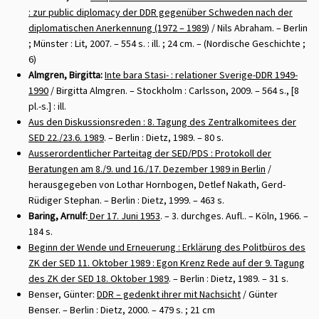
: zur public diplomacy der DDR gegenüber Schweden nach der
diplomatischen Anerkennung (1972 – 1989
) / Nils Abraham. – Berlin
; Münster : Lit, 2007. – 554 s. : ill. ; 24 cm. – (Nordische Geschichte ;
6)
Almgren, Birgitta:
Inte bara Stasi- : relationer Sverige-DDR 1949-
1990
/ Birgitta Almgren. – Stockholm : Carlsson, 2009. – 564 s., [8
pl.-s.] : ill.
Aus den Diskussionsreden : 8. Tagung des Zentralkomitees der
SED 22./23.6. 1989
. – Berlin : Dietz, 1989. – 80 s.
Ausserordentlicher Parteitag der SED/PDS : Protokoll der
Beratungen am 8./9. und 16./17. Dezember 1989 in Berlin
/
herausgegeben von Lothar Hornbogen, Detlef Nakath, Gerd-
Rüdiger Stephan. – Berlin : Dietz, 1999. – 463 s.
Baring, Arnulf:
Der 17. Juni 1953
. – 3. durchges. Aufl.. – Köln, 1966. –
184 s.
Beginn der Wende und Erneuerung : Erklärung des Politbüros des
ZK der SED 11. Oktober 1989 : Egon Krenz Rede auf der 9. Tagung
des ZK der SED 18. Oktober 1989
. – Berlin : Dietz, 1989. – 31 s.
Benser, Günter:
DDR – gedenkt ihrer mit Nachsicht
/ Günter
Benser. – Berlin : Dietz, 2000. – 479 s. ; 21 cm