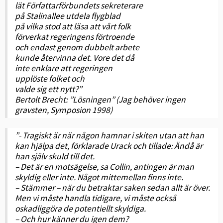
lät Författarförbundets sekreterare
på Stalinallee utdela flygblad
på vilka stod att läsa att vårt folk
förverkat regeringens förtroende
och endast genom dubbelt arbete
kunde återvinna det. Vore det då
inte enklare att regeringen
upplöste folket och
valde sig ett nytt?”
Bertolt Brecht: ”Lösningen” (Jag behöver ingen
gravsten, Symposion 1998)
”- Tragiskt är när någon hamnar i skiten utan att han
kan hjälpa det, förklarade Urack och tillade: Ändå är
han själv skuld till det.
– Det är en motsägelse, sa Collin, antingen är man
skyldig eller inte. Något mittemellan finns inte.
– Stämmer – när du betraktar saken sedan allt är över.
Men vi måste handla tidigare, vi måste också
oskadliggöra de potentiellt skyldiga.
– Och hur känner du igen dem?