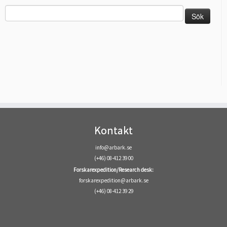
Sök
efter:
Kontakt
info@arbark.se
(+46) 08-412 39 00
Forskarexpedition/Research desk:
forskarexpedition@arbark.se
(+46) 08-412 39 29