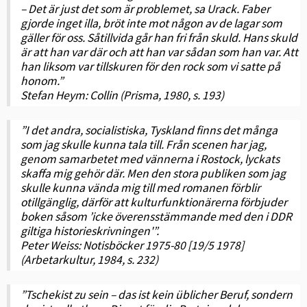
– Det är just det som är problemet, sa Urack. Faber
gjorde inget illa, bröt inte mot någon av de lagar som
gäller för oss. Såtillvida går han fri från skuld. Hans skuld
är att han var där och att han var sådan som han var. Att
han liksom var tillskuren för den rock som vi satte på
honom.”
Stefan Heym: Collin (Prisma, 1980, s. 193)
”I det andra, socialistiska, Tyskland finns det många
som jag skulle kunna tala till. Från scenen har jag,
genom samarbetet med vännerna i Rostock, lyckats
skaffa mig gehör där. Men den stora publiken som jag
skulle kunna vända mig till med romanen förblir
otillgänglig, därför att kulturfunktionärerna förbjuder
boken såsom ’icke överensstämmande med den i DDR
giltiga historieskrivningen'”.
Peter Weiss: Notisböcker 1975-80 [19/5 1978]
(Arbetarkultur, 1984, s. 232)
”Tschekist zu sein – das ist kein üblicher Beruf, sondern