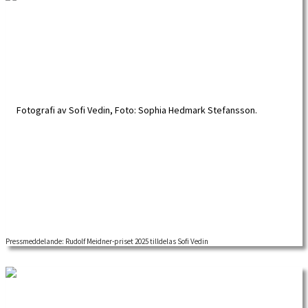
Pressmeddelande: Rudolf Meidner-priset 2025 tilldelas Sofi Vedin
RUDOLF MEIDNER-PRISET 2025 för forskning i fackföreningsrörelsens historia
tilldelas Sofi Vedin 2025 års Rudolf Meidner-pris […]