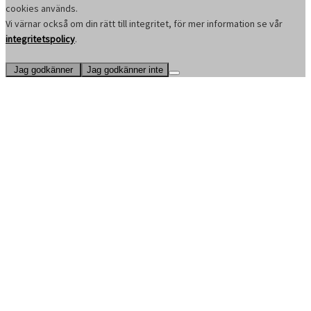
cookies används.
Vi värnar också om din rätt till integritet, för mer information se vår
integritetspolicy
.
Jag godkänner
Jag godkänner inte