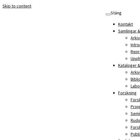
Skip to content
Stäng
Kontakt
Samlingar &
Arkiv
Intro
Repr
Upph
Kataloger &
Arki
Bibl
Labo
Forskning
Fors
Proj
Semi
Rudo
Fors
Publ