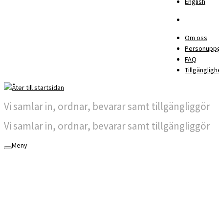
English
Om oss
Personuppg
FAQ
Tillgängligh
Vi samlar in, ordnar, bevarar samt tillgängliggör
Vi samlar in, ordnar, bevarar samt tillgängliggör
Meny