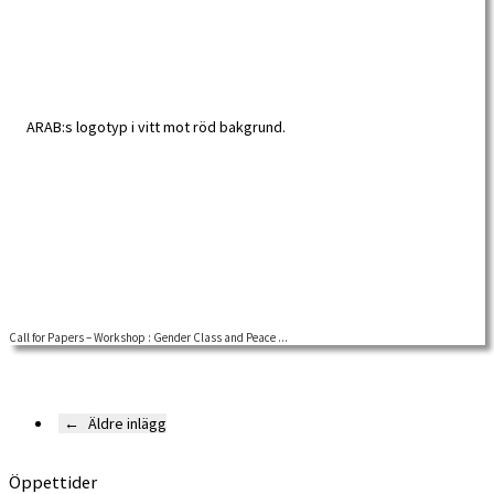
Call for Papers – Workshop : Gender Class and Peace ...
Thursday 5th – Friday 6th February 2026Arbetarrörelsens Arkiv och
Bibliotek,Huddinge, Sweden With financial support of […]
←
Äldre inlägg
Öppettider