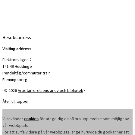
Besöksadress
Visiting address
Elektronvägen 2
141 49 Huddinge
Pendeltåg/commuter train:
Flemingsberg
·
© 2026
Arbetarrörelsens arkiv och bibliotek
·
Åter till toppen
Vi använder
cookies
för att ge dig en så bra upplevelse som möjligt av
vår webbplats.
För att surfa vidare på vår webbplats, ange huruvida du godkänner att