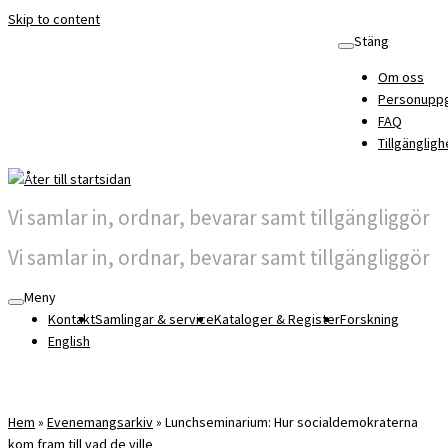
Skip to content
Stäng
Om oss
Personuppg
FAQ
Tillgängligh
Vi samlar in, ordnar, bevarar samt tillgängliggör
Vi samlar in, ordnar, bevarar samt tillgängliggör
Meny
Kontakt
Samlingar & service
Kataloger & Register
Forskning
English
Hem
»
Evenemangsarkiv
»
Lunchseminarium: Hur socialdemokraterna
kom fram till vad de ville