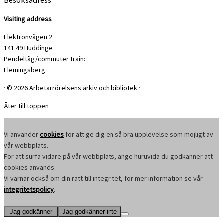
Visiting address
Elektronvägen 2
141 49 Huddinge
Pendeltåg/commuter train:
Flemingsberg
·
© 2026
Arbetarrörelsens arkiv och bibliotek
·
Åter till toppen
Vi använder
cookies
för att ge dig en så bra upplevelse som möjligt av
vår webbplats.
För att surfa vidare på vår webbplats, ange huruvida du godkänner att
cookies används.
Vi värnar också om din rätt till integritet, för mer information se vår
integritetspolicy
.
Jag godkänner
Jag godkänner inte