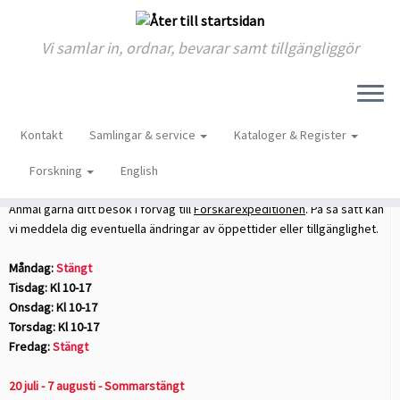
Vi samlar in, ordnar, bevarar samt tillgängliggör
Skip
to
Hem
»
Tre frågor
»
Materialinlämning av Stockholms murares
Kontakt
Samlingar & service
Kataloger & Register
content
begravningskassa
Forskning
English
Öppettider
Anmäl gärna ditt besök i förväg till
Forskarexpeditionen
. På så sätt kan
vi meddela dig eventuella ändringar av öppettider eller tillgänglighet.
Måndag:
Stängt
Tisdag: Kl 10-17
Onsdag: Kl 10-17
Torsdag: Kl 10-17
Fredag:
Stängt
20 juli - 7 augusti - Sommarstängt