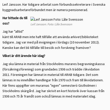
Leif Jansson. Har tidigare arbetat som förbundssekreterare i Svenska
byggnadsarbetareförbundet men är numera pensionerad.
Hur hittade du till
oss?
Leif Jansson. Foto: Lâle Svensson
Jag har ”alltid”
känt till ARAB men inte haft tillfälle att använda arkivet/biblioteket
tidigare. Jag var med på invigningen i lördags (10 november 2012).
Kanske kan det bli tillfälle till besök och forskning framöver?
Vilket är ditt ärende här idag?
Jag ska lämna in material från Stockholms murares begravningskassa
(försäkringsförening) som grundades 1936 och trädde i likvidation
2011. Föreningen har lämnat in material till ARAB tidigare. Det som
lämnas in nu innehåller handlingar från 1970 och fram till likvidationen.
Här finns uppgifter om murarnas ”egen” semesterö Gistholmen i
Stockholms skärgård. Jag har skrivit en kort historik över kassan från
1936 och 75 år framåt som också lämnas in med materialet idag.