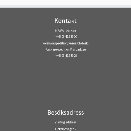
Kontakt
info@arbark.se
(+46) 08-412 39 00
Forskarexpedition/Research desk:
forskarexpedition@arbark.se
(+46) 08-412 39 29
Besöksadress
Visiting address
Elektronvägen 2