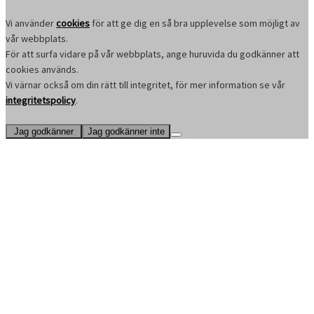
Vi använder
cookies
för att ge dig en så bra upplevelse som möjligt av
vår webbplats.
För att surfa vidare på vår webbplats, ange huruvida du godkänner att
cookies används.
Vi värnar också om din rätt till integritet, för mer information se vår
integritetspolicy
.
Jag godkänner
Jag godkänner inte