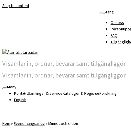
Skip to content
Stäng
Om oss
Personuppg
FAQ
Tillgängligh
Vi samlar in, ordnar, bevarar samt tillgängliggör
Vi samlar in, ordnar, bevarar samt tillgängliggör
Meny
Kontakt
Samlingar & service
Kataloger & Register
Forskning
English
Hem
»
Evenemangsarkiv
»
Minnet och elden