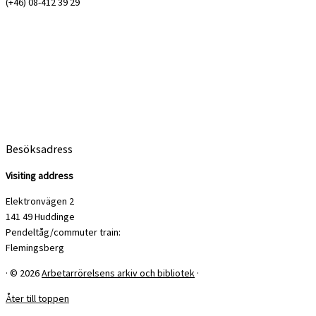
(+46) 08-412 39 29
Besöksadress
Visiting address
Elektronvägen 2
141 49 Huddinge
Pendeltåg/commuter train:
Flemingsberg
·
© 2026
Arbetarrörelsens arkiv och bibliotek
·
Åter till toppen