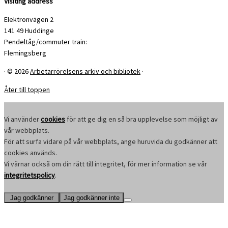
Visiting address
Elektronvägen 2
141 49 Huddinge
Pendeltåg/commuter train:
Flemingsberg
·
© 2026
Arbetarrörelsens arkiv och bibliotek
·
Åter till toppen
Vi använder
cookies
för att ge dig en så bra upplevelse som möjligt av
vår webbplats.
För att surfa vidare på vår webbplats, ange huruvida du godkänner att
cookies används.
Vi värnar också om din rätt till integritet, för mer information se vår
integritetspolicy
.
Jag godkänner
Jag godkänner inte