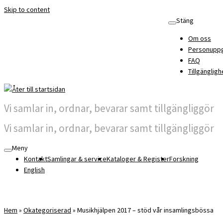
Skip to content
Stäng
Om oss
Personuppg
FAQ
Tillgängligh
Vi samlar in, ordnar, bevarar samt tillgängliggör
Vi samlar in, ordnar, bevarar samt tillgängliggör
Meny
Kontakt
Samlingar & service
Kataloger & Register
Forskning
English
Hem
»
Okategoriserad
»
Musikhjälpen 2017 – stöd vår insamlingsbössa