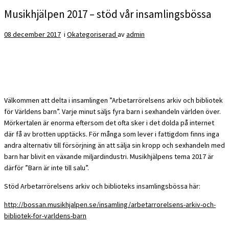
Musikhjälpen 2017 – stöd vår insamlingsbössa
08 december 2017
i
Okategoriserad
av
admin
Välkommen att delta i insamlingen ”Arbetarrörelsens arkiv och bibliotek
för Världens barn”. Varje minut säljs fyra barn i sexhandeln världen över.
Mörkertalen är enorma eftersom det ofta sker i det dolda på internet
där få av brotten upptäcks. För många som lever i fattigdom finns inga
andra alternativ till försörjning än att sälja sin kropp och sexhandeln med
barn har blivit en växande miljardindustri. Musikhjälpens tema 2017 är
därför ”Barn är inte till salu”.
Stöd Arbetarrörelsens arkiv och biblioteks insamlingsbössa här:
http://bossan.musikhjalpen.se/insamling/arbetarrorelsens-arkiv-och-
bibliotek-for-varldens-barn