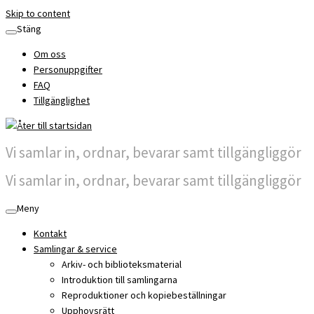
Skip to content
Stäng
Om oss
Personuppgifter
FAQ
Tillgänglighet
Vi samlar in, ordnar, bevarar samt tillgängliggör
Vi samlar in, ordnar, bevarar samt tillgängliggör
Meny
Kontakt
Samlingar & service
Arkiv- och biblioteksmaterial
Introduktion till samlingarna
Reproduktioner och kopiebeställningar
Upphovsrätt