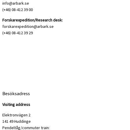
info@arbark.se
(+46) 08-412 39 00
Forskarexpedition/Research desk:
forskarexpedition@arbark.se
(+46) 08-412 39 29
Besöksadress
Visiting address
Elektronvägen 2
141 49 Huddinge
Pendeltåg/commuter train: