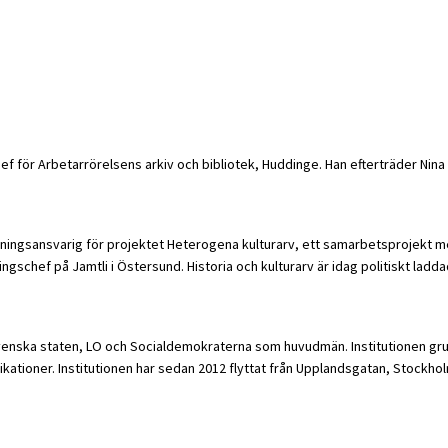
hef för Arbetarrörelsens arkiv och bibliotek, Huddinge. Han efterträder Nina
rskningsansvarig för projektet Heterogena kulturarv, ett samarbetsprojekt 
gschef på Jamtli i Östersund. Historia och kulturarv är idag politiskt lad
svenska staten, LO och Socialdemokraterna som huvudmän. Institutionen gru
ationer. Institutionen har sedan 2012 flyttat från Upplandsgatan, Stockholm 