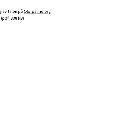
ng av talen på
Olofpalme.org
(pdf, 338 kB)