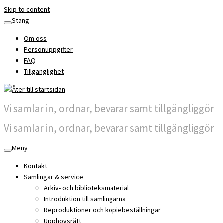
Skip to content
Stäng
Om oss
Personuppgifter
FAQ
Tillgänglighet
Vi samlar in, ordnar, bevarar samt tillgängliggör
Vi samlar in, ordnar, bevarar samt tillgängliggör
Meny
Kontakt
Samlingar & service
Arkiv- och biblioteksmaterial
Introduktion till samlingarna
Reproduktioner och kopiebeställningar
Upphovsrätt