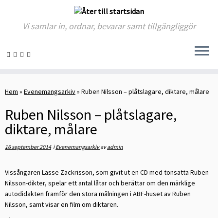
Vi samlar in, ordnar, bevarar samt tillgängliggör
Skip
to
Hem
»
Evenemangsarkiv
»
Ruben Nilsson – plåtslagare, diktare, målare
content
Ruben Nilsson – plåtslagare,
diktare, målare
16 september 2014
i
Evenemangsarkiv
av
admin
Vissångaren Lasse Zackrisson, som givit ut en CD med tonsatta Ruben
Nilsson-dikter, spelar ett antal låtar och berättar om den märklige
autodidakten framför den stora målningen i ABF-huset av Ruben
Nilsson, samt visar en film om diktaren.