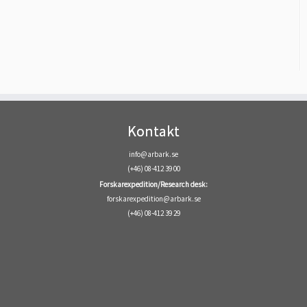
Kontakt
info@arbark.se
(+46) 08-412 39 00
Forskarexpedition/Research desk:
forskarexpedition@arbark.se
(+46) 08-412 39 29