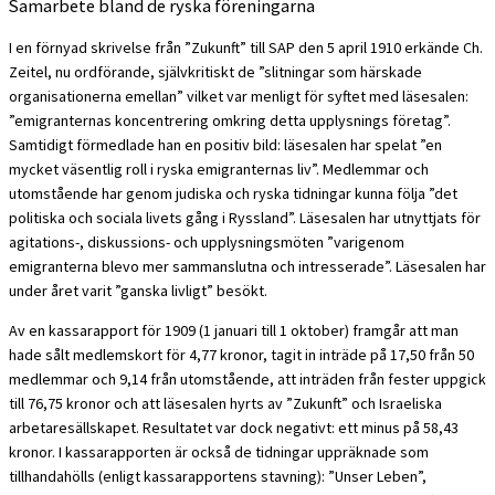
Samarbete bland de ryska föreningarna
I en förnyad skrivelse från ”Zukunft” till SAP den 5 april 1910 erkände Ch.
Zeitel, nu ordförande, självkritiskt de ”slitningar som härskade
organisationerna emellan” vilket var menligt för syftet med läsesalen:
”emigranternas koncentrering omkring detta upplysnings företag”.
Samtidigt förmedlade han en positiv bild: läsesalen har spelat ”en
mycket väsentlig roll i ryska emigranternas liv”. Medlemmar och
utomstående har genom judiska och ryska tidningar kunna följa ”det
politiska och sociala livets gång i Ryssland”. Läsesalen har utnyttjats för
agitations-, diskussions- och upplysningsmöten ”varigenom
emigranterna blevo mer sammanslutna och intresserade”. Läsesalen har
under året varit ”ganska livligt” besökt.
Av en kassarapport för 1909 (1 januari till 1 oktober) framgår att man
hade sålt medlemskort för 4,77 kronor, tagit in inträde på 17,50 från 50
medlemmar och 9,14 från utomstående, att inträden från fester uppgick
till 76,75 kronor och att läsesalen hyrts av ”Zukunft” och Israeliska
arbetaresällskapet. Resultatet var dock negativt: ett minus på 58,43
kronor. I kassarapporten är också de tidningar uppräknade som
tillhandahölls (enligt kassarapportens stavning): ”Unser Leben”,