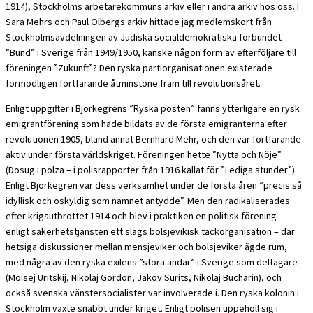
1914), Stockholms arbetarekommuns arkiv eller i andra arkiv hos oss. I
Sara Mehrs och Paul Olbergs arkiv hittade jag medlemskort från
Stockholmsavdelningen av Judiska socialdemokratiska förbundet
”Bund” i Sverige från 1949/1950, kanske någon form av efterföljare till
föreningen ”Zukunft”? Den ryska partiorganisationen existerade
förmodligen fortfarande åtminstone fram till revolutionsåret.
Enligt uppgifter i Björkegrens ”Ryska posten” fanns ytterligare en rysk
emigrantförening som hade bildats av de första emigranterna efter
revolutionen 1905, bland annat Bernhard Mehr, och den var fortfarande
aktiv under första världskriget. Föreningen hette ”Nytta och Nöje”
(Dosug i polza – i polisrapporter från 1916 kallat för ”Lediga stunder”).
Enligt Björkegren var dess verksamhet under de första åren ”precis så
idyllisk och oskyldig som namnet antydde”. Men den radikaliserades
efter krigsutbrottet 1914 och blev i praktiken en politisk förening –
enligt säkerhetstjänsten ett slags bolsjevikisk täckorganisation – där
hetsiga diskussioner mellan mensjeviker och bolsjeviker ägde rum,
med några av den ryska exilens ”stora andar” i Sverige som deltagare
(Moisej Uritskij, Nikolaj Gordon, Jakov Surits, Nikolaj Bucharin), och
också svenska vänstersocialister var involverade i. Den ryska kolonin i
Stockholm växte snabbt under kriget. Enligt polisen uppehöll sig i