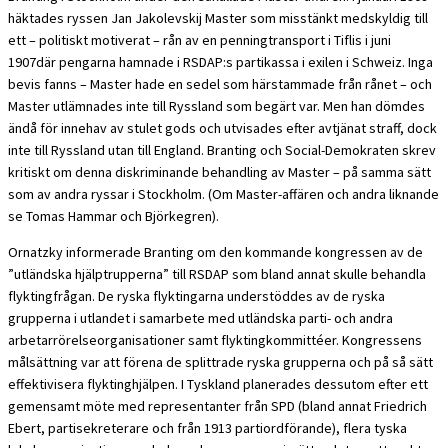
häktades ryssen Jan Jakolevskij Master som misstänkt medskyldig till
ett – politiskt motiverat – rån av en penningtransport i Tiflis i juni
1907där pengarna hamnade i RSDAP:s partikassa i exilen i Schweiz. Inga
bevis fanns – Master hade en sedel som härstammade från rånet – och
Master utlämnades inte till Ryssland som begärt var. Men han dömdes
ändå för innehav av stulet gods och utvisades efter avtjänat straff, dock
inte till Ryssland utan till England. Branting och Social-Demokraten skrev
kritiskt om denna diskriminande behandling av Master – på samma sätt
som av andra ryssar i Stockholm. (Om Master-affären och andra liknande
se Tomas Hammar och Björkegren).
Ornatzky informerade Branting om den kommande kongressen av de
”utländska hjälptrupperna” till RSDAP som bland annat skulle behandla
flyktingfrågan. De ryska flyktingarna understöddes av de ryska
grupperna i utlandet i samarbete med utländska parti- och andra
arbetarrörelseorganisationer samt flyktingkommittéer. Kongressens
målsättning var att förena de splittrade ryska grupperna och på så sätt
effektivisera flyktinghjälpen. I Tyskland planerades dessutom efter ett
gemensamt möte med representanter från SPD (bland annat Friedrich
Ebert, partisekreterare och från 1913 partiordförande), flera tyska