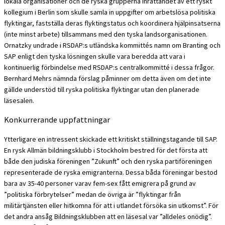
lokala organisationer och de ryska grupperna inrättandet av ett ryskt
kollegium i Berlin som skulle samla in uppgifter om arbetslösa politiska
flyktingar, fastställa deras flyktingstatus och koordinera hjälpinsatserna
(inte minst arbete) tillsammans med den tyska landsorganisationen.
Ornatzky undrade i RSDAP:s utländska kommittés namn om Branting och
SAP enligt den tyska lösningen skulle vara beredda att vara i
kontinuerlig förbindelse med RSDAP:s centralkommitté i dessa frågor.
Bernhard Mehrs nämnda förslag påminner om detta även om det inte
gällde understöd till ryska politiska flyktingar utan den planerade
läsesalen.
Konkurrerande uppfattningar
Ytterligare en intressent skickade ett kritiskt ställningstagande till SAP.
En rysk Allmän bildningsklubb i Stockholm bestred för det första att
både den judiska föreningen ”Zukunft” och den ryska partiföreningen
representerade de ryska emigranterna. Dessa båda föreningar bestod
bara av 35-40 personer varav fem-sex fått emigrera på grund av
”politiska förbrytelser” medan de övriga är ”flyktingar från
militärtjänsten eller hitkomna för att i utlandet försöka sin utkomst”. För
det andra ansåg Bildningsklubben att en läsesal var ”alldeles onödig”.