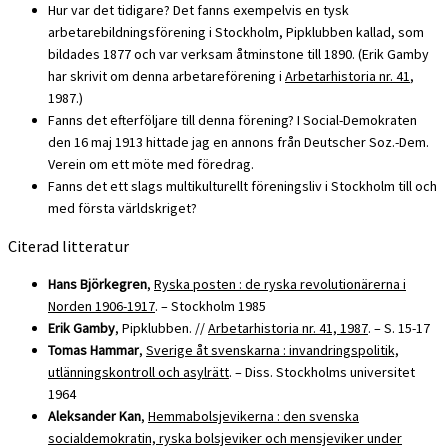
Hur var det tidigare? Det fanns exempelvis en tysk
arbetarebildningsförening i Stockholm, Pipklubben kallad, som
bildades 1877 och var verksam åtminstone till 1890. (Erik Gamby
har skrivit om denna arbetareförening i
Arbetarhistoria nr. 41
,
1987.)
Fanns det efterföljare till denna förening? I Social-Demokraten
den 16 maj 1913 hittade jag en annons från Deutscher Soz.-Dem.
Verein om ett möte med föredrag.
Fanns det ett slags multikulturellt föreningsliv i Stockholm till och
med första världskriget?
Citerad litteratur
Hans Björkegren
,
Ryska posten : de ryska revolutionärerna i
Norden 1906-1917
. – Stockholm 1985
Erik Gamby
, Pipklubben. //
Arbetarhistoria nr. 41, 1987
. – S. 15-17
Tomas Hammar
,
Sverige åt svenskarna : invandringspolitik,
utlänningskontroll och asylrätt
. – Diss. Stockholms universitet
1964
Aleksander Kan
,
Hemmabolsjevikerna : den svenska
socialdemokratin, ryska bolsjeviker och mensjeviker under