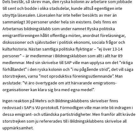
Dels består, så skrev man, den ryska kolonin av arbetare som jobbade
till sent och bodde i olika stadsdelar, kunde alltså egentligen inte
utnyttja läsesalen. Läsesalen har inte heller besökts av mer än
sammanlagt 30 personer under hela sin existens. Dels finns en
Arbetarnas bildningsklubb som under namnet Ryska politiska
emigrantföreningen hållit offentliga möten, anordnat föreläsningar,
diskussioner och självstudier i politisk ekonomi, sociala frågor och
kulturhistoria. Nästan samtliga politiska flyktingar – ”ej över 13-14
personer” – är medlemmar i Bildningsklubben som allt i allt har 89
medlemmar. Med sin skrivelse till SAP ville man upplysa om det ”riktiga
förhållandet” i den ryska kolonin och ”i nu pågående strid”, det vill säga
storstrejken, varna ”mot oproduktiva föreningsutlemnande”. Man
avslutade: ”Vi äro övertygade om att härvarande emigrations-
organisationer kan klara sig bra med egna medel”.
Ingen reaktion på Mehrs och Bildningsklubbens skrivelser finns
redovisad i SAP:s VU-protokoll. Förmodligen ville man inte bli indragen i
dessa emigrant- och utländska partistridigheter. Men framför allt krävde
storstrejken som ju refererades till i Bildningsklubbens skrivelse all
uppmärksamhet.