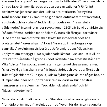
klassmedvetet parti”) och organisationsförhållanden (”mera invecklade
än vad fallet är inom Europas arbetareorganisationer”). Utförligt
beskrev han judarnas och det judiska proletariatets ”betryckta
förhållanden”. Bunds kamp ”med glödande entusiasm mot tsarväldet,
autokrati och kapitalism” ledde till förföljelse och ”fasansfulla
våldsmedel”, inte minst under revolutionen 1905 där Bund utmärkte sig
”såsom främst i striden mot bödlarna”. Trots allt förtryck fortsätter
Bund striden ”med oförminskad kraft”. Klassmedvetandet hos
proletariatet ”växer alltjämt”, likaså ”kravet på medborgarskap i
samhället”. Avslutningsvis berörde Jofé emigrationsfrågan. Han
upplyste om att drygt 105000 judar hade lämnat Ryssland 1906 vilket
inte var förvånande på grund av ”det rådande osäkerhetstillståndet”.
Vilka ”plikter” har socialdemokraterna gentemot dessa emigranter,
”sina olyckliga klasskamrater”, frågade Jofé, och svarade: först och
främst ”gästfriheten”. De ryska judiska flyktingarna är inte något hot, de
dumpar inte löner och uppträder inte osolidariska. Bund fostrar
nämligen sina medlemmar i ”socialdemokratisk anda” och till
”klassmedvetenhet”.
Mötet där en dubbelkvartett från Stockholms arbetaresångförening
”förhöjde stämningen” avslutades med ”leven för den internationella