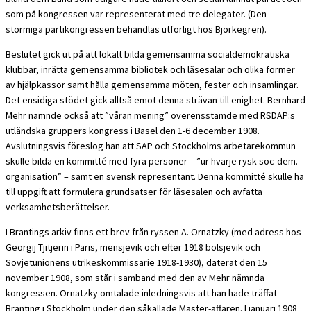
som på kongressen var representerat med tre delegater. (Den
stormiga partikongressen behandlas utförligt hos Björkegren).
Beslutet gick ut på att lokalt bilda gemensamma socialdemokratiska
klubbar, inrätta gemensamma bibliotek och läsesalar och olika former
av hjälpkassor samt hålla gemensamma möten, fester och insamlingar.
Det ensidiga stödet gick alltså emot denna strävan till enighet. Bernhard
Mehr nämnde också att ”våran mening” överensstämde med RSDAP:s
utländska gruppers kongress i Basel den 1-6 december 1908.
Avslutningsvis föreslog han att SAP och Stockholms arbetarekommun
skulle bilda en kommitté med fyra personer – ”ur hvarje rysk soc-dem.
organisation” – samt en svensk representant. Denna kommitté skulle ha
till uppgift att formulera grundsatser för läsesalen och avfatta
verksamhetsberättelser.
I Brantings arkiv finns ett brev från ryssen A. Ornatzky (med adress hos
Georgij Tjitjerin i Paris, mensjevik och efter 1918 bolsjevik och
Sovjetunionens utrikeskommissarie 1918-1930), daterat den 15
november 1908, som står i samband med den av Mehr nämnda
kongressen. Ornatzky omtalade inledningsvis att han hade träffat
Branting i Stockholm under den såkallade Master-affären. I januari 1908