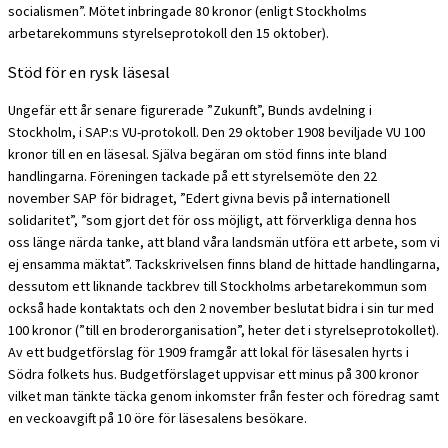
socialismen”. Mötet inbringade 80 kronor (enligt Stockholms
arbetarekommuns styrelseprotokoll den 15 oktober).
Stöd för en rysk läsesal
Ungefär ett år senare figurerade ”Zukunft”, Bunds avdelning i
Stockholm, i SAP:s VU-protokoll. Den 29 oktober 1908 beviljade VU 100
kronor till en en läsesal. Själva begäran om stöd finns inte bland
handlingarna. Föreningen tackade på ett styrelsemöte den 22
november SAP för bidraget, ”Edert givna bevis på internationell
solidaritet”, ”som gjort det för oss möjligt, att förverkliga denna hos
oss länge närda tanke, att bland våra landsmän utföra ett arbete, som vi
ej ensamma mäktat”. Tackskrivelsen finns bland de hittade handlingarna,
dessutom ett liknande tackbrev till Stockholms arbetarekommun som
också hade kontaktats och den 2 november beslutat bidra i sin tur med
100 kronor (”till en broderorganisation”, heter det i styrelseprotokollet).
Av ett budgetförslag för 1909 framgår att lokal för läsesalen hyrts i
Södra folkets hus. Budgetförslaget uppvisar ett minus på 300 kronor
vilket man tänkte täcka genom inkomster från fester och föredrag samt
en veckoavgift på 10 öre för läsesalens besökare.