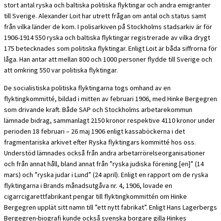
stort antal ryska och baltiska politiska flyktingar och andra emigranter
till Sverige. Alexander Loit har utrett frågan om antal och status samt
från vilka länder de kom. I polisarkiven på Stockholms stadsarkiv är för
1906-1914 550 ryska och baltiska flyktingar registrerade av vilka drygt
175 betecknades som politiska flyktingar. Enligt Loit är båda siffrorna för
låga. Han antar att mellan 800 och 1000 personer flydde till Sverige och
att omkring 550 var politiska flyktingar.
De socialistiska politiska flyktingarna togs omhand av en
flyktingkommitté, bildad i mitten av februari 1906, med Hinke Bergegren
som drivande kraft. Både SAP och Stockholms arbetarekommun
lämnade bidrag, sammanlagt 2150 kronor respektive 4110 kronor under
perioden 18 februari – 26 maj 1906 enligt kassaböckerna i det
fragmentariska arkivet efter Ryska flyktingars kommitté hos oss.
Understöd lämnades också från andra arbetarrörelseorganisationer
och från annat håll, bland annat från ”ryska judiska förening.[en]” (14
mars) och ”ryska judar i Lund” (24 april). Enligt en rapport om de ryska
flyktingarna i Brands månadsutgåva nr. 4, 1906, lovade en
cigarrcigarettfabrikant pengar till flyktingkommittén om Hinke
Bergegren upplät sitt namn till ”ett nytt fabrikat”. Enligt Hans Lagerbergs
Bergegren-biografi kunde också svenska borgare gilla Hinkes