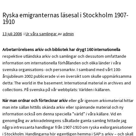
Ryska emigranternas läsesal i Stockholm 1907-
1910
13 juli 2006
i
Ur våra samlingar
av
admin
Arbetarrörelsens arkiv och bibliotek har drygt 160 internationella
respektive utländska arkiv och samlingar och dessutom omfattande
information om internationella förhållanden och olika länder i våra
svenska organisations- och personarkiv. I samband med vårt 100-
årsjubileum 2002 publicerade vi en översikt som skulle uppmärksamma
detta: The world in the basement. International material in archives and
collections. På svenska på vår webbplats: Världen i källaren.
När man ordnar och förtecknar arkiv
eller går igenom arkivmaterial hittar
man inte sällan hittills okända arkiv eller spännande material och ny
information också om denna speciella ”värld” i våra källare. Vid en
genomgång av arkivadelningens såkallade gamla samling hittade jag
några intressanta handlingar från 1907-1910 om ryska exilorganisationer
i Stockholm. Handlingarna hör egentligen hemma i SAP:s arkiv – och skall