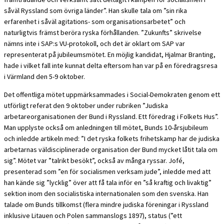
såväl Ryssland som övriga länder”. Han skulle tala om ”sin rika
erfarenhet i såväl agitations- som organisationsarbetet” och
naturligtvis främst beröra ryska förhållanden. ”Zukunfts” skrivelse
nämns inte i SAP:s VU-protokoll, och det är oklart om SAP var
representerat på jubileumsmötet. En möjlig kandidat, Hjalmar Branting,
hade i vilket fall inte kunnat delta eftersom han var på en föredragsresa
i Värmland den 5-9 oktober.
Det offentliga mötet uppmärksammades i Social-Demokraten genom ett
utförligt referat den 9 oktober under rubriken ”Judiska
arbetareorganisationen der Bund i Ryssland. Ett föredrag i Folkets Hus”.
Man upplyste också om anledningen till mötet, Bunds 10-årsjubileum
och inledde artikeln med: ”I det ryska folkets frihetskamp har de judiska
arbetarnas väldisciplinerade organisation der Bund mycket låtit tala om
sig”. Mötet var ”talrikt besökt”, också av många ryssar. Jofé,
presenterad som ”en för socialismen verksam jude”, inledde med att
han kände sig ”lycklig” över att få tala inför en ”så kraftig och livaktig”
sektion inom den socialistiska internationalen som den svenska. Han
talade om Bunds tillkomst (flera mindre judiska föreningar i Ryssland
inklusive Litauen och Polen sammanslogs 1897), status (”ett