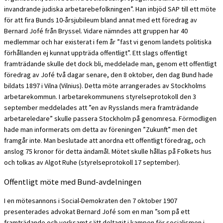
invandrande judiska arbetarebefolkningen”. Han inbjöd SAP till ett möte
för att fira Bunds 10-årsjubileum bland annat med ett föredrag av
Bernard Jofé från Bryssel. Vidare nämndes att gruppen har 40
medlemmar och har existerat i fem år ”fast vi genom landets politiska
förhållanden ej kunnat uppträda offentligt”. Ett slags offentligt
framträdande skulle det dock bli, meddelade man, genom ett offentligt
föredrag av Jofé två dagar senare, den 8 oktober, den dag Bund hade
bildats 1897 i Vilna (Vilnius). Detta möte arrangerades av Stockholms
arbetarekommun. I arbetarekommunens styrelseprotokoll den 3
september meddelades att ”en av Rysslands mera framträdande
arbetareledare” skulle passera Stockholm på genomresa. Förmodligen
hade man informerats om detta av föreningen ”Zukunft” men det
framgår inte. Man beslutade att anordna ett offentligt föredrag, och
anslog 75 kronor för detta ändamål. Mötet skulle hållas på Folkets hus
och tolkas av Algot Ruhe (styrelseprotokoll 17 september).
Offentligt möte med Bund-avdelningen
I en mötesannons i Social-Demokraten den 7 oktober 1907
presenterades advokat Bernard Jofé som en man ”som på ett
framträdande och verksamt sätt deltagit i kampen för socialismen i