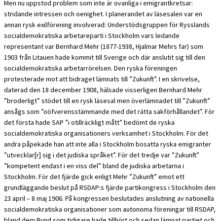
Men nu uppstod problem som inte är ovanliga i emigrantkretsar:
stridande intressen och oenighet. I planerandet av läsesalen var en
annan rysk exilförening involverad: Understödsgruppen för Rysslands
socialdemokratiska arbetareparti i Stockholm vars ledande
representant var Bernhard Mehr (1877-1938, Hjalmar Mehrs far) som
1903 från Litauen hade kommit till Sverige och där anslutit sig till den
socialdemokratiska arbetarrörelsen. Den ryska föreningen
protesterade mot att bidraget lämnats till ”Zukunft”. I en skrivelse,
daterad den 18 december 1908, hälsade visserligen Bernhard Mehr
”broderligt” stödet till en rysk läsesal men överlämnadet till ”Zukunft”
ansågs som ”oöfverensstämmande med det rätta sakförhållandet”. För
det första hade SAP ”i otillräckligt mått” bedömt de ryska
socialdemokratiska organisationers verksamhet i Stockholm. För det
andra påpekade han att inte alla i Stockholm bosatta ryska emigranter
”utvecklar[r] sig i det judiska språket”. För det tredje var ”Zukunft”
”kompetent endast i en viss del” bland de judiska arbetarna i
Stockholm. För det fjärde gick enligt Mehr ”Zukunft” emot ett
grundläggande beslut på RSDAP:s fjärde partikongress i Stockholm den
23 april – 8 maj 1906. På kongressen beslutades anslutning av nationella
socialdemokratiska organisationer som autonoma föreningar till RSDAP,
bland dem Bund som tidigare hade tillhört och sedan lämnat partiet och