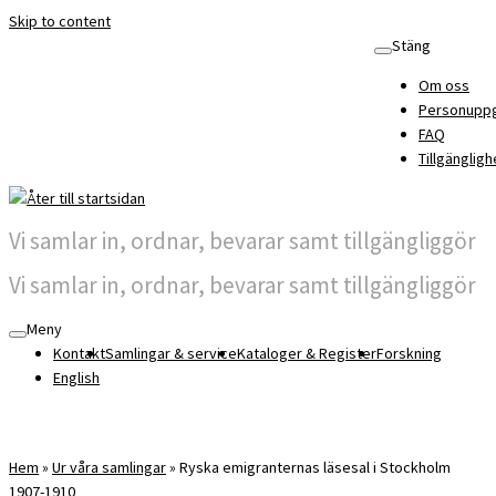
Skip to content
Stäng
Om oss
Personuppg
FAQ
Tillgängligh
Vi samlar in, ordnar, bevarar samt tillgängliggör
Vi samlar in, ordnar, bevarar samt tillgängliggör
Meny
Kontakt
Samlingar & service
Kataloger & Register
Forskning
English
Hem
»
Ur våra samlingar
»
Ryska emigranternas läsesal i Stockholm
1907-1910