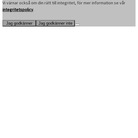
Vi värnar också om din rätt till integritet, för mer information se vår
integritetspolicy
.
Jag godkänner
Jag godkänner inte