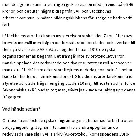
med den gemensamma ledningen gick läsesalen med en vinst på 66,46
kronor, och det utan några bidrag från SAP och Stockholms
arbetarekommun. Allmänna bildningsklubbens förutsägelse hade varit
rätt.
I Stockholms arbetarekommuns styrelseprotokoll den 7 april återgavs
brevets innehåll men frågan om fortsatt stöd bordlades och överläts till
den nya styrelsen. SAP:s VU avslog den 15 april 1910 de ryska
organisationernas begäran. Det framgår inte av protokollet varför.
Kanske spelade det redovisade positiva resultatet en roll. Kanske var
man extra återhållsam efter storstrejkens nederlag som också innebar
både kostnader och en inkomstförlust. Stockholms arbetarekommuns
styrelse bordlade frågan en gång till, den 10 maj, till hösten och anförde
”ekonomiska skäl”. Sedan tog man, såvitt jag kunde se, aldrig upp denna
fråga igen.
Vad hände sedan?
Om läsesalens och de ryska emigrantorganisationernas fortsatta öden
vet jag ingenting. Jag har inte kunna hitta andra uppgifter än de
redovisade vare sig i SAP:s arkiv (VU-protokoll, korrespondens 1910-