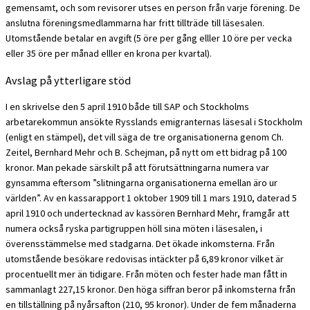
gemensamt, och som revisorer utses en person från varje förening. De
anslutna föreningsmedlammarna har fritt tillträde till läsesalen.
Utomstående betalar en avgift (5 öre per gång elller 10 öre per vecka
eller 35 öre per månad elller en krona per kvartal).
Avslag på ytterligare stöd
I en skrivelse den 5 april 1910 både till SAP och Stockholms
arbetarekommun ansökte Rysslands emigranternas läsesal i Stockholm
(enligt en stämpel), det vill säga de tre organisationerna genom Ch.
Zeitel, Bernhard Mehr och B. Schejman, på nytt om ett bidrag på 100
kronor. Man pekade särskilt på att förutsättningarna numera var
gynsamma eftersom ”slitningarna organisationerna emellan äro ur
världen”. Av en kassarapport 1 oktober 1909 till 1 mars 1910, daterad 5
april 1910 och undertecknad av kassören Bernhard Mehr, framgår att
numera också ryska partigruppen höll sina möten i läsesalen, i
överensstämmelse med stadgarna. Det ökade inkomsterna. Från
utomstående besökare redovisas intäckter på 6,89 kronor vilket är
procentuellt mer än tidigare. Från möten och fester hade man fått in
sammanlagt 227,15 kronor. Den höga siffran beror på inkomsterna från
en tillställning på nyårsafton (210, 95 kronor). Under de fem månaderna