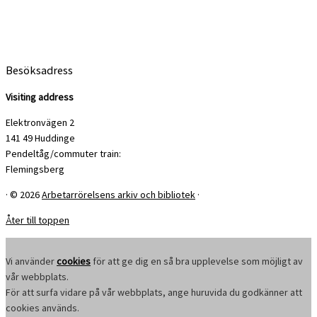
Besöksadress
Visiting address
Elektronvägen 2
141 49 Huddinge
Pendeltåg/commuter train:
Flemingsberg
·
© 2026
Arbetarrörelsens arkiv och bibliotek
·
Åter till toppen
Vi använder
cookies
för att ge dig en så bra upplevelse som möjligt av
vår webbplats.
För att surfa vidare på vår webbplats, ange huruvida du godkänner att
cookies används.