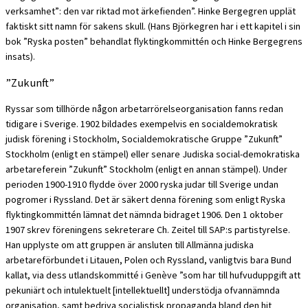
verksamhet”: den var riktad mot ärkefienden”. Hinke Bergegren upplät
faktiskt sitt namn för sakens skull. (Hans Björkegren har i ett kapitel i sin
bok ”Ryska posten” behandlat flyktingkommittén och Hinke Bergegrens
insats).
”Zukunft”
Ryssar som tillhörde någon arbetarrörelseorganisation fanns redan
tidigare i Sverige. 1902 bildades exempelvis en socialdemokratisk
judisk förening i Stockholm, Socialdemokratische Gruppe ”Zukunft”
Stockholm (enligt en stämpel) eller senare Judiska social-demokratiska
arbetareferein ”Zukunft” Stockholm (enligt en annan stämpel). Under
perioden 1900-1910 flydde över 2000 ryska judar till Sverige undan
pogromer i Ryssland. Det är säkert denna förening som enligt Ryska
flyktingkommittén lämnat det nämnda bidraget 1906. Den 1 oktober
1907 skrev föreningens sekreterare Ch. Zeitel till SAP:s partistyrelse.
Han upplyste om att gruppen är ansluten till Allmänna judiska
arbetareförbundet i Litauen, Polen och Ryssland, vanligtvis bara Bund
kallat, via dess utlandskommitté i Genève ”som har till hufvuduppgift att
pekuniärt och intulektuelt [intellektuellt] understödja ofvannämnda
organisation, samt bedriva socialistisk propaganda bland den hit