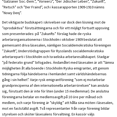
”Galzianer Soc.-Dem.”, ”Vorwerz”, ”Der Jidischer Leben”, ”Zukunft”,
”Retsch” och ”Der Fraind”, och i kassarapporten 1909-1910 nämns
”Nowy Denj”.
Det viktigaste budskapet i skrivelsen var dock den lösning mot de
”oproduktiva” förutsättningarna och för ett möjligt fortsatt uppsving
som presenterades: på ”Zukunfts” förslag hade de ryska
arbetarorganisationerna i Stockholm i oktober 1909 beslutat att
gemensamt driva läsesalen, nämligen Socialdemokratiska föreningen
”Zukunft”, Understödsgruppen för Rysslands socialdemokratiska
arbetareparti i Stockholm och Israeliska arbetaresällskapet. Stadgar
”på federativ grund” bifogades. Ändamålet med läsesalen är att ”lämna
möjligheten åt alla boende i Stockholm Ryska emigranter, att genom
tidningarna följa händelserna i hemlandet samt världshändelsernas
gång i sin helhet”. Varje rysk emigrantförening ”som ej motarbetar
grundprinciperna af den internationella arbetarrörelsen” kan ansluta
sig, förutsatt den är inte för liten (under 15 medlemmar). De anslutna
föreningarna betalar en medlemsavgift på 10 öre per månad och
medlem, och varje förening är ”skyldig” att hålla sina möten i läsesalen,
mot en fastställd avgift. Två representanter från varje förening bildar
styrelsen och sköter läsesalens förvaltning. En kassör väljs