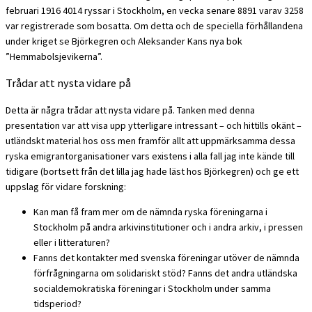
februari 1916 4014 ryssar i Stockholm, en vecka senare 8891 varav 3258
var registrerade som bosatta. Om detta och de speciella förhållandena
under kriget se Björkegren och Aleksander Kans nya bok
”Hemmabolsjevikerna”.
Trådar att nysta vidare på
Detta är några trådar att nysta vidare på. Tanken med denna
presentation var att visa upp ytterligare intressant – och hittills okänt –
utländskt material hos oss men framför allt att uppmärksamma dessa
ryska emigrantorganisationer vars existens i alla fall jag inte kände till
tidigare (bortsett från det lilla jag hade läst hos Björkegren) och ge ett
uppslag för vidare forskning:
Kan man få fram mer om de nämnda ryska föreningarna i
Stockholm på andra arkivinstitutioner och i andra arkiv, i pressen
eller i litteraturen?
Fanns det kontakter med svenska föreningar utöver de nämnda
förfrågningarna om solidariskt stöd? Fanns det andra utländska
socialdemokratiska föreningar i Stockholm under samma
tidsperiod?