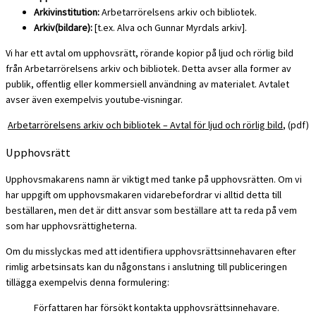
Arkivinstitution:
Arbetarrörelsens arkiv och bibliotek.
Arkiv(bildare):
[t.ex. Alva och Gunnar Myrdals arkiv].
Vi har ett avtal om upphovsrätt, rörande kopior på ljud och rörlig bild
från Arbetarrörelsens arkiv och bibliotek. Detta avser alla former av
publik, offentlig eller kommersiell användning av materialet. Avtalet
avser även exempelvis youtube-visningar.
Arbetarrörelsens arkiv och bibliotek – Avtal för ljud och rörlig bild
, (pdf)
Upphovsrätt
Upphovsmakarens namn är viktigt med tanke på upphovsrätten. Om vi
har uppgift om upphovsmakaren vidarebefordrar vi alltid detta till
beställaren, men det är ditt ansvar som beställare att ta reda på vem
som har upphovsrättigheterna.
Om du misslyckas med att identifiera upphovsrättsinnehavaren efter
rimlig arbetsinsats kan du någonstans i anslutning till publiceringen
tillägga exempelvis denna formulering:
Författaren har försökt kontakta upphovsrättsinnehavare.