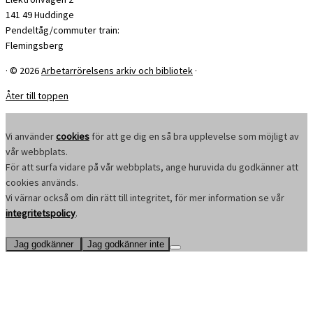
141 49 Huddinge
Pendeltåg/commuter train:
Flemingsberg
·
© 2026
Arbetarrörelsens arkiv och bibliotek
·
Åter till toppen
Vi använder
cookies
för att ge dig en så bra upplevelse som möjligt av
vår webbplats.
För att surfa vidare på vår webbplats, ange huruvida du godkänner att
cookies används.
Vi värnar också om din rätt till integritet, för mer information se vår
integritetspolicy
.
Jag godkänner
Jag godkänner inte