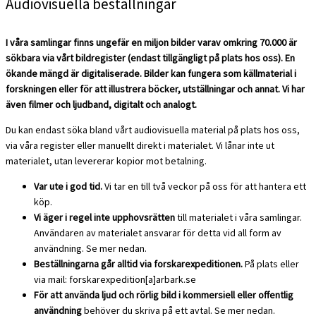
Audiovisuella beställningar
I våra samlingar finns ungefär en miljon bilder varav omkring 70.000 är
sökbara via vårt bildregister (endast tillgängligt på plats hos oss). En
ökande mängd är digitaliserade. Bilder kan fungera som källmaterial i
forskningen eller för att illustrera böcker, utställningar och annat. Vi har
även filmer och ljudband, digitalt och analogt.
Du kan endast söka bland vårt audiovisuella material på plats hos oss,
via våra register eller manuellt direkt i materialet. Vi lånar inte ut
materialet, utan levererar kopior mot betalning.
Var ute i god tid.
Vi tar en till två veckor på oss för att hantera ett
köp.
Vi äger i regel inte upphovsrätten
till materialet i våra samlingar.
Användaren av materialet ansvarar för detta vid all form av
användning. Se mer nedan.
Beställningarna går alltid via forskarexpeditionen.
På plats eller
via mail: forskarexpedition[a]arbark.se
För att använda ljud och rörlig bild i kommersiell eller offentlig
användning
behöver du skriva på ett avtal. Se mer nedan.