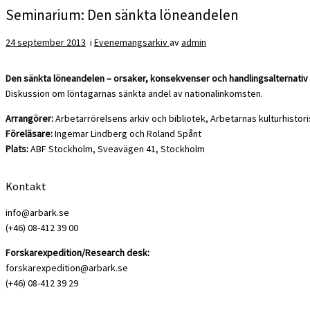
Seminarium: Den sänkta löneandelen
24 september 2013
i
Evenemangsarkiv
av
admin
Den sänkta löneandelen – orsaker, konsekvenser och handlingsalternativ
Diskussion om löntagarnas sänkta andel av nationalinkomsten.
Arrangörer:
Arbetarrörelsens arkiv och bibliotek, Arbetarnas kulturhistor
Föreläsare:
Ingemar Lindberg och Roland Spånt
Plats:
ABF Stockholm, Sveavägen 41, Stockholm
Kontakt
info@arbark.se
(+46) 08-412 39 00
Forskarexpedition/Research desk:
forskarexpedition@arbark.se
(+46) 08-412 39 29