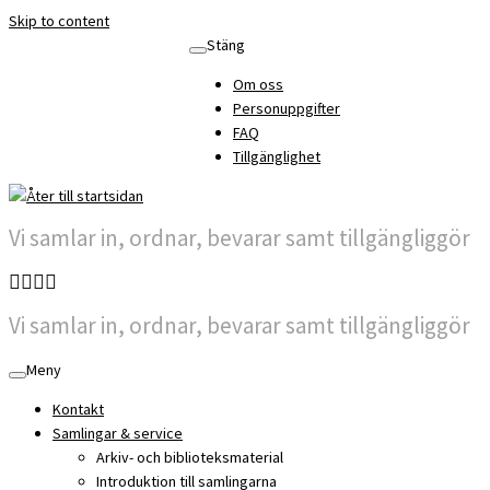
Skip to content
Stäng
Om oss
Personuppgifter
FAQ
Tillgänglighet
Vi samlar in, ordnar, bevarar samt tillgängliggör
Vi samlar in, ordnar, bevarar samt tillgängliggör
Meny
Kontakt
Samlingar & service
Arkiv- och biblioteksmaterial
Introduktion till samlingarna