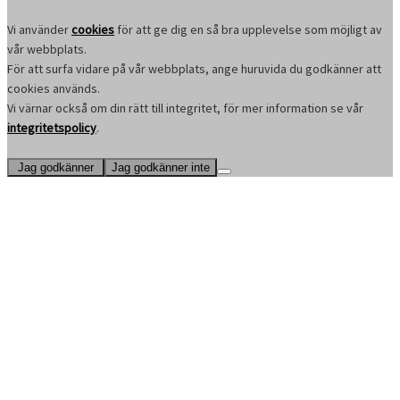
Vi använder
cookies
för att ge dig en så bra upplevelse som möjligt av
vår webbplats.
För att surfa vidare på vår webbplats, ange huruvida du godkänner att
cookies används.
Vi värnar också om din rätt till integritet, för mer information se vår
integritetspolicy
.
Jag godkänner
Jag godkänner inte