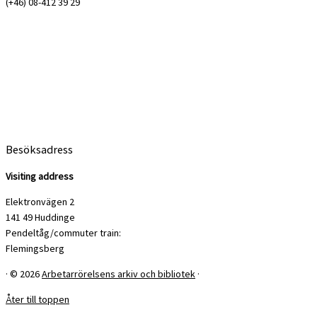
(+46) 08-412 39 29
Besöksadress
Visiting address
Elektronvägen 2
141 49 Huddinge
Pendeltåg/commuter train:
Flemingsberg
·
© 2026
Arbetarrörelsens arkiv och bibliotek
·
Åter till toppen