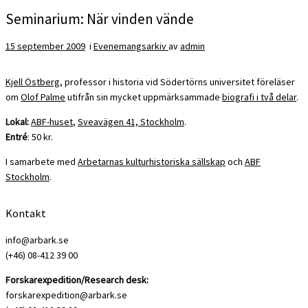
Seminarium: När vinden vände
15 september 2009
i
Evenemangsarkiv
av
admin
Kjell Östberg
, professor i historia vid Södertörns universitet föreläser
om
Olof Palme
utifrån sin mycket uppmärksammade
biografi i två delar
.
Lokal:
ABF-huset
,
Sveavägen 41, Stockholm
.
Entré
: 50 kr.
I samarbete med
Arbetarnas kulturhistoriska sällskap
och
ABF
Stockholm
.
Kontakt
info@arbark.se
(+46) 08-412 39 00
Forskarexpedition/Research desk:
forskarexpedition@arbark.se