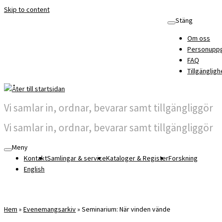
Skip to content
Stäng
Om oss
Personuppg
FAQ
Tillgängligh
Vi samlar in, ordnar, bevarar samt tillgängliggör
Vi samlar in, ordnar, bevarar samt tillgängliggör
Meny
Kontakt
Samlingar & service
Kataloger & Register
Forskning
English
Hem
»
Evenemangsarkiv
»
Seminarium: När vinden vände