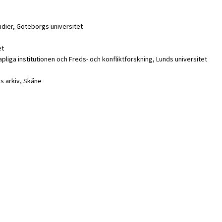
tudier, Göteborgs universitet
et
liga institutionen och Freds- och konfliktforskning, Lunds universitet
ns arkiv, Skåne