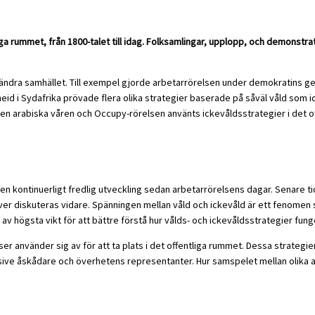
ga rummet, från 1800-talet till idag. Folksamlingar, upplopp, och demonstrati
förändra samhället. Till exempel gjorde arbetarrörelsen under demokratins 
id i Sydafrika prövade flera olika strategier baserade på såväl våld som 
n arabiska våren och Occupy-rörelsen använts ickevåldsstrategier i det off
å en kontinuerligt fredlig utveckling sedan arbetarrörelsens dagar. Senare t
ver diskuteras vidare. Spänningen mellan våld och ickevåld är ett fenomen so
av högsta vikt för att bättre förstå hur vålds- och ickevåldsstrategier fun
r använder sig av för att ta plats i det offentliga rummet. Dessa strategie
usive åskådare och överhetens representanter. Hur samspelet mellan olika ak