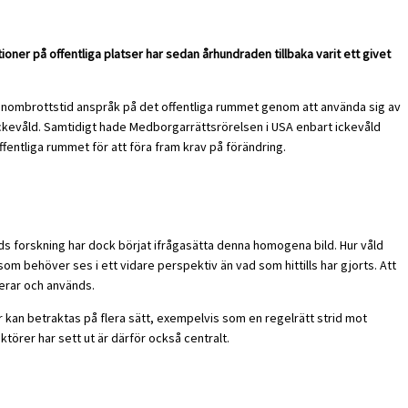
oner på offentliga platser har sedan århundraden tillbaka varit ett givet
genombrottstid anspråk på det offentliga rummet genom att använda sig av
ickevåld. Samtidigt hade Medborgarrättsrörelsen i USA enbart ickevåld
entliga rummet för att föra fram krav på förändring.
ids forskning har dock börjat ifrågasätta denna homogena bild. Hur våld
m behöver ses i ett vidare perspektiv än vad som hittills har gjorts. Att
gerar och används.
r kan betraktas på flera sätt, exempelvis som en regelrätt strid mot
törer har sett ut är därför också centralt.