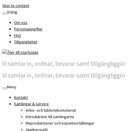
Skip to content
Stäng
Om oss
Personuppgifter
FAQ
Tillgänglighet
Vi samlar in, ordnar, bevarar samt tillgängliggör
Vi samlar in, ordnar, bevarar samt tillgängliggör
Meny
Kontakt
Samlingar & service
Arkiv- och biblioteksmaterial
Introduktion till samlingarna
Reproduktioner och kopiebeställningar
Upphovsrätt