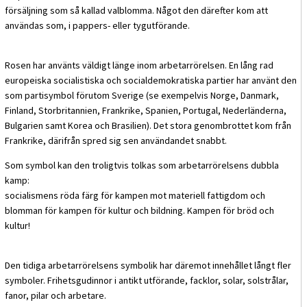
försäljning som så kallad valblomma. Något den därefter kom att
användas som, i pappers- eller tygutförande.
Rosen har använts väldigt länge inom arbetarrörelsen. En lång rad
europeiska socialistiska och socialdemokratiska partier har använt den
som partisymbol förutom Sverige (se exempelvis Norge, Danmark,
Finland, Storbritannien, Frankrike, Spanien, Portugal, Nederländerna,
Bulgarien samt Korea och Brasilien). Det stora genombrottet kom från
Frankrike, därifrån spred sig sen användandet snabbt.
Som symbol kan den troligtvis tolkas som arbetarrörelsens dubbla
kamp:
socialismens röda färg för kampen mot materiell fattigdom och
blomman för kampen för kultur och bildning. Kampen för bröd och
kultur!
Den tidiga arbetarrörelsens symbolik har däremot innehållet långt fler
symboler. Frihetsgudinnor i antikt utförande, facklor, solar, solstrålar,
fanor, pilar och arbetare.