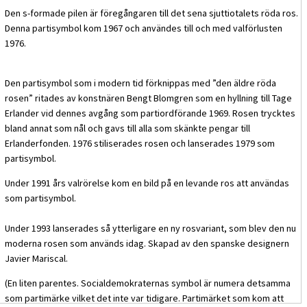
Den s-formade pilen är föregångaren till det sena sjuttiotalets röda ros.
Denna partisymbol kom 1967 och användes till och med valförlusten
1976.
Den partisymbol som i modern tid förknippas med ”den äldre röda
rosen” ritades av konstnären Bengt Blomgren som en hyllning till Tage
Erlander vid dennes avgång som partiordförande 1969. Rosen trycktes
bland annat som nål och gavs till alla som skänkte pengar till
Erlanderfonden. 1976 stiliserades rosen och lanserades 1979 som
partisymbol.
Under 1991 års valrörelse kom en bild på en levande ros att användas
som partisymbol.
Under 1993 lanserades så ytterligare en ny rosvariant, som blev den nu
moderna rosen som används idag. Skapad av den spanske designern
Javier Mariscal.
(En liten parentes. Socialdemokraternas symbol är numera detsamma
som partimärke vilket det inte var tidigare. Partimärket som kom att