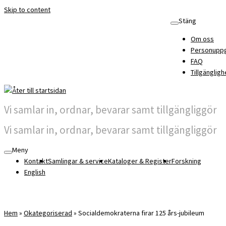
Skip to content
Stäng
Om oss
Personuppg
FAQ
Tillgängligh
Vi samlar in, ordnar, bevarar samt tillgängliggör
Vi samlar in, ordnar, bevarar samt tillgängliggör
Meny
Kontakt
Samlingar & service
Kataloger & Register
Forskning
English
Hem
»
Okategoriserad
»
Socialdemokraterna firar 125 års-jubileum