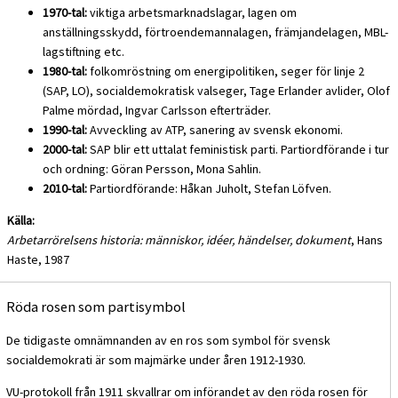
1970-tal:
viktiga arbetsmarknadslagar, lagen om
anställningsskydd, förtroendemannalagen, främjandelagen, MBL-
lagstiftning etc.
1980-tal:
folkomröstning om energipolitiken, seger för linje 2
(SAP, LO), socialdemokratisk valseger, Tage Erlander avlider, Olof
Palme mördad, Ingvar Carlsson efterträder.
1990-tal:
Avveckling av ATP, sanering av svensk ekonomi.
2000-tal:
SAP blir ett uttalat feministisk parti. Partiordförande i tur
och ordning: Göran Persson, Mona Sahlin.
2010-tal:
Partiordförande: Håkan Juholt, Stefan Löfven.
Källa:
Arbetarrörelsens historia: människor, idéer, händelser, dokument
, Hans
Haste, 1987
Röda rosen som partisymbol
De tidigaste omnämnanden av en ros som symbol för svensk
socialdemokrati är som majmärke under åren 1912-1930.
VU-protokoll från 1911 skvallrar om införandet av den röda rosen för