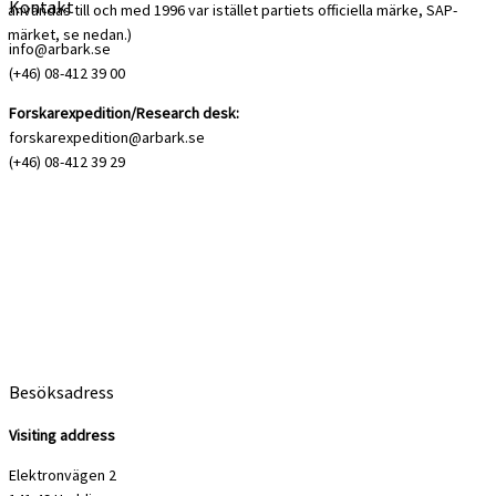
Kontakt
användas till och med 1996 var istället partiets officiella märke, SAP-
märket, se nedan.)
info@arbark.se
(+46) 08-412 39 00
Forskarexpedition/Research desk:
forskarexpedition@arbark.se
(+46) 08-412 39 29
Besöksadress
Visiting address
Elektronvägen 2