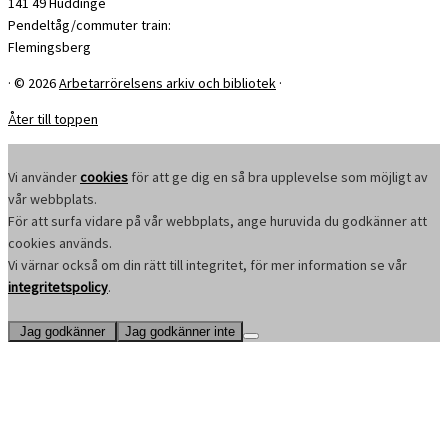
141 49 Huddinge
Pendeltåg/commuter train:
Flemingsberg
·
© 2026
Arbetarrörelsens arkiv och bibliotek
·
Åter till toppen
Vi använder
cookies
för att ge dig en så bra upplevelse som möjligt av
vår webbplats.
För att surfa vidare på vår webbplats, ange huruvida du godkänner att
cookies används.
Vi värnar också om din rätt till integritet, för mer information se vår
integritetspolicy
.
Jag godkänner
Jag godkänner inte