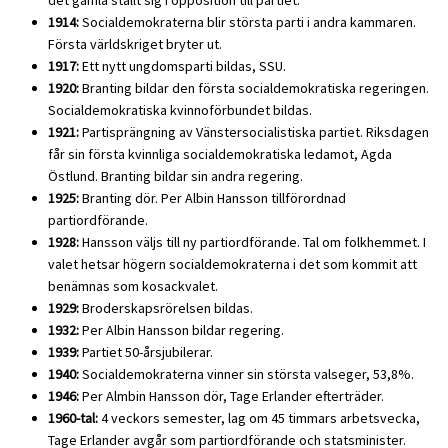
1914:
Socialdemokraterna blir största parti i andra kammaren.
Första världskriget bryter ut.
1917:
Ett nytt ungdomsparti bildas, SSU.
1920:
Branting bildar den första socialdemokratiska regeringen.
Socialdemokratiska kvinnoförbundet bildas.
1921:
Partisprängning av Vänstersocialistiska partiet. Riksdagen
får sin första kvinnliga socialdemokratiska ledamot, Agda
Östlund. Branting bildar sin andra regering.
1925:
Branting dör. Per Albin Hansson tillförordnad
partiordförande.
1928:
Hansson väljs till ny partiordförande. Tal om folkhemmet. I
valet hetsar högern socialdemokraterna i det som kommit att
benämnas som kosackvalet.
1929:
Broderskapsrörelsen bildas.
1932:
Per Albin Hansson bildar regering.
1939:
Partiet 50-årsjubilerar.
1940:
Socialdemokraterna vinner sin största valseger, 53,8%.
1946:
Per Almbin Hansson dör, Tage Erlander efterträder.
1960-tal:
4 veckors semester, lag om 45 timmars arbetsvecka,
Tage Erlander avgår som partiordförande och statsminister.