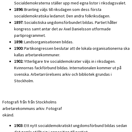
Socialdemokraterna ställer upp med egna listor i riksdagsvalet.
1896:
Branting väljs till riksdagen som dess första
socialdemokratiska ledamot. Den andra folkriksdagen.
1897:
Socialistiska ungdomsförbundet bildas. Partiet håller
kongress samt antar det av Axel Danielsson utformade
partiprogrammet.
1898:
Landsorganisationen bildas.
1900:
Partikongressen beslutar att de lokala organisationerna ska
kallas arbetarekommuner.
1902:
Ytterligare tre socialdemokrater väljs in i riksdagen.
Kvinnornas fackförbund bildas. Internationalen kommer ut på
svenska. Arbetarrörelsens arkiv och bibliotek grundas i
Stockholm.
Fotografi från från Stockholms
arbetarekommuns arkiv. Fotograf
okänd.
1903:
Ett nytt socialdemokratiskt ungdomsförbund bildas sedan
det gamla ställt sig i opposition till partiet.