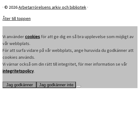
·
© 2026
Arbetarrörelsens arkiv och bibliotek
·
Åter till toppen
Vi använder
cookies
för att ge dig en så bra upplevelse som möjligt av
vår webbplats.
För att surfa vidare på vår webbplats, ange huruvida du godkänner att
cookies används.
Vi värnar också om din rätt till integritet, för mer information se vår
integritetspolicy
.
Jag godkänner
Jag godkänner inte