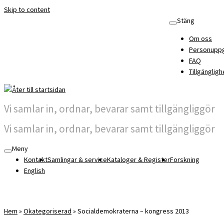
Skip to content
Stäng
Om oss
Personuppg
FAQ
Tillgängligh
Vi samlar in, ordnar, bevarar samt tillgängliggör
Vi samlar in, ordnar, bevarar samt tillgängliggör
Meny
Kontakt
Samlingar & service
Kataloger & Register
Forskning
English
Hem
»
Okategoriserad
»
Socialdemokraterna – kongress 2013