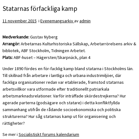
Statarnas förfackliga kamp
11 november 2015
i
Evenemangsarkiv
av
admin
Medverkande:
Gustav Nyberg
Arrangör:
Arbetarnas Kulturhistoriska Sällskap, Arbetarrörelsens arkiv &
bibliotek, ABF Stockholm, Tidningen Arbetet.
Plats:
ABF-huset – Hägersten/Skarpnäck, plan 4
Under 1890 fördes en för-facklig kamp bland statarna i Stockholms län.
Till skillnad från arbetare i lantliga och urbana industrimiljöer, där
fackliga organisationer redan var etablerade, framstod statarnas
arbetsvillkor vara utformade efter traditionellt patriarkala
arbetsmarknadsrelationer. Varför inträffade skördestrejkerna? Hur
agerade parterna (godsägare och statare) i detta konfliktfyllda
sammanhang utifrån de rådande socioekonomiska och politiska
strukturerna? Hur såg statarnas kamp ut för organisering och
rättigheter?
Se mer i
Socialistiskt forums kalendarium