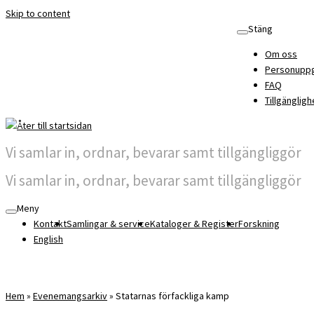
Skip to content
Stäng
Om oss
Personuppg
FAQ
Tillgängligh
Vi samlar in, ordnar, bevarar samt tillgängliggör
Vi samlar in, ordnar, bevarar samt tillgängliggör
Meny
Kontakt
Samlingar & service
Kataloger & Register
Forskning
English
Hem
»
Evenemangsarkiv
»
Statarnas förfackliga kamp