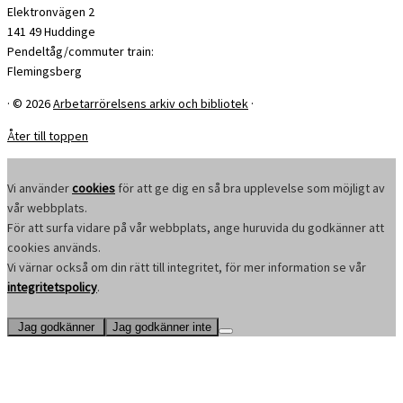
Elektronvägen 2
141 49 Huddinge
Pendeltåg/commuter train:
Flemingsberg
·
© 2026
Arbetarrörelsens arkiv och bibliotek
·
Åter till toppen
Vi använder
cookies
för att ge dig en så bra upplevelse som möjligt av
vår webbplats.
För att surfa vidare på vår webbplats, ange huruvida du godkänner att
cookies används.
Vi värnar också om din rätt till integritet, för mer information se vår
integritetspolicy
.
Jag godkänner
Jag godkänner inte