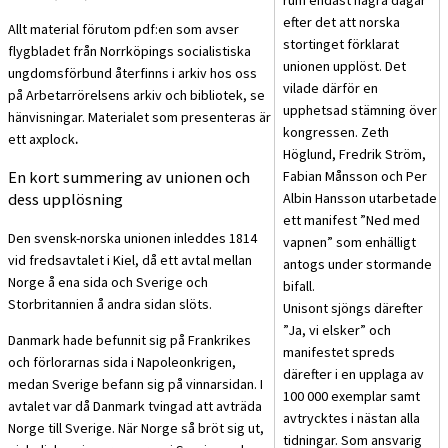
efter det att norska
Allt material förutom pdf:en som avser
stortinget förklarat
flygbladet från Norrköpings socialistiska
unionen upplöst. Det
ungdomsförbund återfinns i arkiv hos oss
vilade därför en
på Arbetarrörelsens arkiv och bibliotek, se
upphetsad stämning över
hänvisningar. Materialet som presenteras är
kongressen. Zeth
ett axplock
.
Höglund, Fredrik Ström,
Fabian Månsson och Per
En kort summering av unionen och
Albin Hansson utarbetade
dess upplösning
ett manifest ”Ned med
Den svensk-norska unionen inleddes 1814
vapnen” som enhälligt
vid fredsavtalet i Kiel, då ett avtal mellan
antogs under stormande
Norge å ena sida och Sverige och
bifall.
Storbritannien å andra sidan slöts.
Unisont sjöngs därefter
”Ja, vi elsker” och
Danmark hade befunnit sig på Frankrikes
manifestet spreds
och förlorarnas sida i Napoleonkrigen,
därefter i en upplaga av
medan Sverige befann sig på vinnarsidan. I
100 000 exemplar samt
avtalet var då Danmark tvingad att avträda
avtrycktes i nästan alla
Norge till Sverige. När Norge så bröt sig ut,
tidningar. Som ansvarig