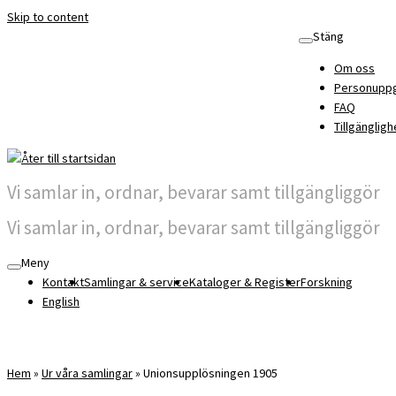
Skip to content
Stäng
Om oss
Personuppg
FAQ
Tillgängligh
Vi samlar in, ordnar, bevarar samt tillgängliggör
Vi samlar in, ordnar, bevarar samt tillgängliggör
Meny
Kontakt
Samlingar & service
Kataloger & Register
Forskning
English
Hem
»
Ur våra samlingar
»
Unionsupplösningen 1905