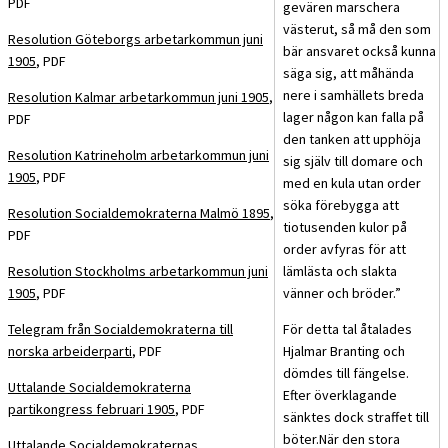
PDF
gevären marschera
västerut, så må den som
Resolution Göteborgs arbetarkommun juni
bär ansvaret också kunna
1905
, PDF
säga sig, att måhända
nere i samhällets breda
Resolution Kalmar arbetarkommun juni 1905
,
lager någon kan falla på
PDF
den tanken att upphöja
Resolution Katrineholm arbetarkommun juni
sig själv till domare och
1905
, PDF
med en kula utan order
söka förebygga att
Resolution Socialdemokraterna Malmö 1895
,
tiotusenden kulor på
PDF
order avfyras för att
Resolution Stockholms arbetarkommun juni
lämlästa och slakta
1905
, PDF
vänner och bröder.”
Telegram från Socialdemokraterna till
För detta tal åtalades
norska arbeiderparti
, PDF
Hjalmar Branting och
dömdes till fängelse.
Uttalande Socialdemokraterna
Efter överklagande
partikongress februari 1905
, PDF
sänktes dock straffet till
böter.När den stora
Uttalande Socialdemokraternas