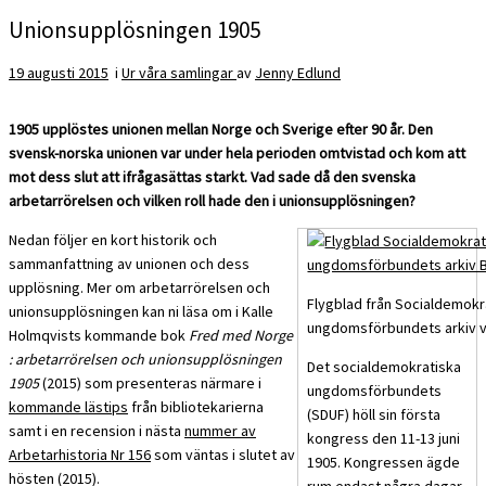
Unionsupplösningen 1905
19 augusti 2015
i
Ur våra samlingar
av
Jenny Edlund
1905 upplöstes unionen mellan Norge och Sverige efter 90 år. Den
svensk-norska unionen var under hela perioden omtvistad och kom att
mot dess slut att ifrågasättas starkt. Vad sade då den svenska
arbetarrörelsen och vilken roll hade den i unionsupplösningen?
Nedan följer en kort historik och
sammanfattning av unionen och dess
upplösning. Mer om arbetarrörelsen och
Flygblad från Socialdemokr
unionsupplösningen kan ni läsa om i Kalle
ungdomsförbundets arkiv v
Holmqvists kommande bok
Fred med Norge
: arbetarrörelsen och unionsupplösningen
Det socialdemokratiska
1905
(2015) som presenteras närmare i
ungdomsförbundets
kommande lästips
från bibliotekarierna
(SDUF) höll sin första
samt i en recension i nästa
nummer av
kongress den 11-13 juni
Arbetarhistoria Nr 156
som väntas i slutet av
1905. Kongressen ägde
hösten (2015).
rum endast några dagar