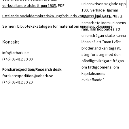
unionskrisen seglade upp
verkställande utskott juni 1905
, PDF
1905 verkade Hjalmar
Uttalande socialdemokratiska ungförbunds kongress juni 1905
, PDF
Branting för ett fortsatt
samarbete inom unionens
Se mer i
bibliotekskatalogen
för material om unionsupplösningen.
ram. Han hoppades att
unionsfrågan skulle kunna
Kontakt
lösas så att ”man i vårt
broderland kan taga itu
info@arbark.se
steg för steg med den
(+46) 08-412 39 00
oändligt viktigare frågan
om fattigdomens, om
Forskarexpedition/Research desk:
kapitalismens
forskarexpedition@arbark.se
avskaffande”.
(+46) 08-412 39 29