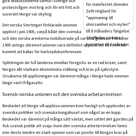
gick diskussionerna varma i Sverige och
för manifestet dömdes
protestvågen
mot
krig och
för
ett fritt och
Zeth Höglund för
suveränt Norge var skyhög.
”uppmaning till
ohörsamhet och myteri”
Det norska Stortinget förklarade unionen
till 8 månaders fängelse.
upplöst i juni 1905, varpå både den svenska
Strafftiden sänktes i
och den norska arméerna mobiliserade på var sida gränsen. I oktober
hovrätten till 6 månader.
1905 antogs däremot unionen vara definitivt upplöst vid det som har
kommit att kallas för Karlstadskonferensen.
Splittringen de två länderna emellan föregicks av en rad kriser, samt
Norges allt starkare ekonomiska ställning och krav på självstyre.
Orsakerna till upplösningen var däremot många. I Norge hade unionen
länge varit ifrågasatts.
Svensk-norska unionen och den svenska arbetarrörelsen
Beskedet att Norge vill upplösa unionen kom hastigt och upplevdes av
svenska politiker och svenska kungahuset som något av en kupp.
Beskedet var däremot på många sätt väntat, men sättet det gjordes på
fick svensk politik att svaja. Inom den svenska arbetarrörelsen fanns
inte desto mindre en stark opinion som var positiv till Norges krav på