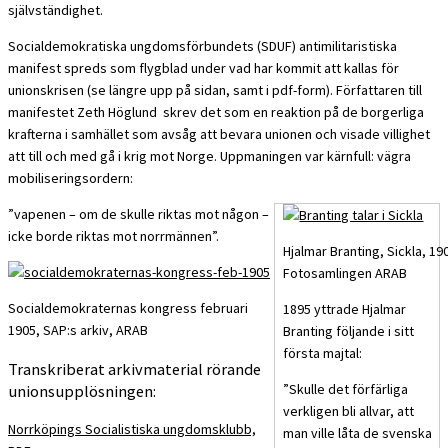
självständighet.
Socialdemokratiska ungdomsförbundets (SDUF) antimilitaristiska
manifest spreds som flygblad under vad har kommit att kallas för
unionskrisen (se längre upp på sidan, samt i pdf-form). Författaren till
manifestet Zeth Höglund skrev det som en reaktion på de borgerliga
krafterna i samhället som avsåg att bevara unionen och visade villighet
att till och med gå i krig mot Norge. Uppmaningen var kärnfull: vägra
mobiliseringsordern:
”vapenen – om de skulle riktas mot någon –
icke borde riktas mot norrmännen”.
Hjalmar Branting, Sickla, 1
Fotosamlingen ARAB
Socialdemokraternas kongress februari
1895 yttrade Hjalmar
1905, SAP:s arkiv, ARAB
Branting följande i sitt
första majtal:
Transkriberat arkivmaterial rörande
”Skulle det förfärliga
unionsupplösningen:
verkligen bli allvar, att
Norrköpings Socialistiska ungdomsklubb,
man ville låta de svenska