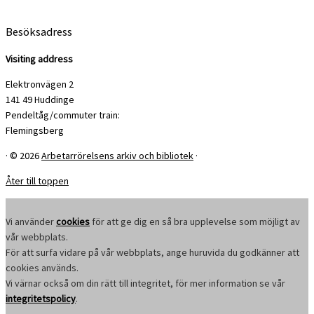
Besöksadress
Visiting address
Elektronvägen 2
141 49 Huddinge
Pendeltåg/commuter train:
Flemingsberg
·
© 2026
Arbetarrörelsens arkiv och bibliotek
·
Åter till toppen
Vi använder
cookies
för att ge dig en så bra upplevelse som möjligt av
vår webbplats.
För att surfa vidare på vår webbplats, ange huruvida du godkänner att
cookies används.
Vi värnar också om din rätt till integritet, för mer information se vår
integritetspolicy
.