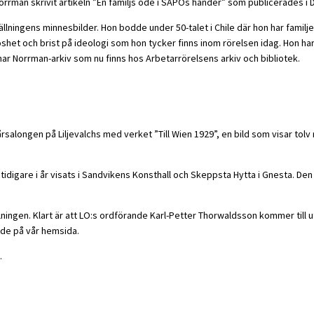
rrman skrivit artikeln ”En familjs öde i SÄPOs händer” som publicerades i 
ställningens minnesbilder. Hon bodde under 50-talet i Chile där hon har fam
öshet och brist på ideologi som hon tycker finns inom rörelsen idag. Hon h
nar Norrman-arkiv som nu finns hos Arbetarrörelsens arkiv och bibliotek.
årsalongen på Liljevalchs med verket ”Till Wien 1929”, en bild som visar t
r tidigare i år visats i Sandvikens Konsthall och Skeppsta Hytta i Gnesta. D
lningen. Klart är att LO:s ordförande Karl-Petter Thorwaldsson kommer till 
de på vår hemsida.
.