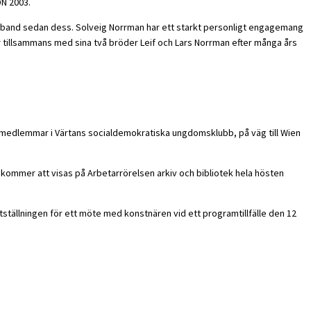
DN 2003.
iljeband sedan dess. Solveig Norrman har ett starkt personligt engagemang
ar tillsammans med sina två bröder Leif och Lars Norrman efter många års
olv medlemmar i Värtans socialdemokratiska ungdomsklubb, på väg till Wien
en kommer att visas på Arbetarrörelsen arkiv och bibliotek hela hösten
utställningen för ett möte med konstnären vid ett programtillfälle den 12