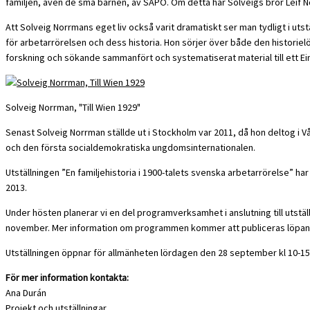
familjen, även de små barnen, av SÄPO. Om detta har Solveigs bror Leif No
Att Solveig Norrmans eget liv också varit dramatiskt ser man tydligt i ut
för arbetarrörelsen och dess historia. Hon sörjer över både den historiel
forskning och sökande sammanfört och systematiserat material till ett Ei
Solveig Norrman, "Till Wien 1929"
Senast Solveig Norrman ställde ut i Stockholm var 2011, då hon deltog i V
och den första socialdemokratiska ungdomsinternationalen.
Utställningen ”En familjehistoria i 1900-talets svenska arbetarrörelse” ha
2013.
Under hösten planerar vi en del programverksamhet i anslutning till utstäl
november. Mer information om programmen kommer att publiceras löpan
Utställningen öppnar för allmänheten lördagen den 28 september kl 10-15
För mer information kontakta:
Ana Durán
Projekt och utställningar