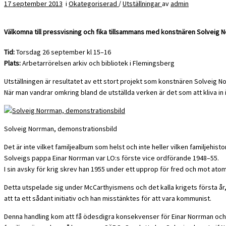
17 september 2013
i
Okategoriserad
/
Utställningar
av
admin
Välkomna till pressvisning och fika tillsammans med konstnären Solveig 
Tid:
Torsdag 26 september kl 15–16
Plats:
Arbetarrörelsen arkiv och bibliotek i Flemingsberg
Utställningen är resultatet av ett stort projekt som konstnären Solveig No
När man vandrar omkring bland de utställda verken är det som att kliva in i
Solveig Norrman, demonstrationsbild
Det är inte vilket familjealbum som helst och inte heller vilken familjehis
Solveigs pappa Einar Norrman var LO:s förste vice ordförande 1948–55.
I sin avsky för krig skrev han 1955 under ett upprop för fred och mot ato
Detta utspelade sig under McCarthyismens och det kalla krigets första år, 
att ta ett sådant initiativ och han misstänktes för att vara kommunist.
Denna handling kom att få ödesdigra konsekvenser för Einar Norrman och bl