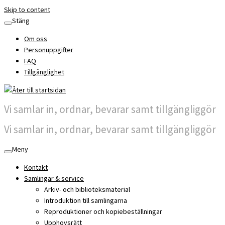
Skip to content
Stäng
Om oss
Personuppgifter
FAQ
Tillgänglighet
Vi samlar in, ordnar, bevarar samt tillgängliggör
Vi samlar in, ordnar, bevarar samt tillgängliggör
Meny
Kontakt
Samlingar & service
Arkiv- och biblioteksmaterial
Introduktion till samlingarna
Reproduktioner och kopiebeställningar
Upphovsrätt