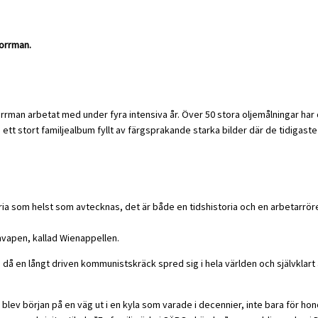
Norrman.
rrman arbetat med under fyra intensiva år. Över 50 stora oljemålningar har d
 ett stort familjealbum fyllt av färgsprakande starka bilder där de tidigaste
toria som helst som avtecknas, det är både en tidshistoria och en arbetarröre
mvapen, kallad Wienappellen.
då en långt driven kommunistskräck spred sig i hela världen och självklart ä
ev början på en väg ut i en kyla som varade i decennier, inte bara för hon