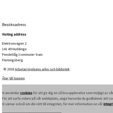
Besöksadress
Visiting address
Elektronvägen 2
141 49 Huddinge
Pendeltåg/commuter train:
Flemingsberg
·
© 2026
Arbetarrörelsens arkiv och bibliotek
·
Åter till toppen
Vi använder
cookies
för att ge dig en så bra upplevelse som möjligt av vå
För att surfa vidare på vår webbplats, ange huruvida du godkänner att c
Vi värnar också om din rätt till integritet, för mer information se vår
integr