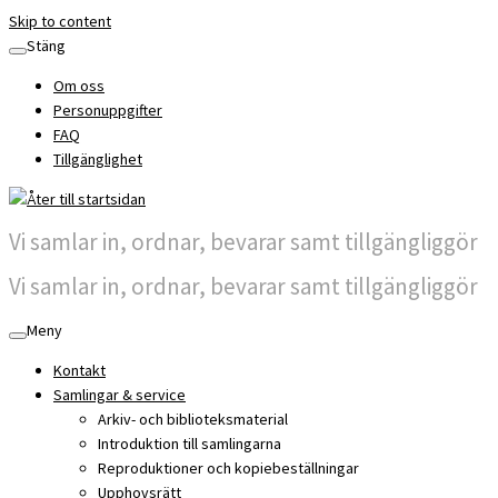
Skip to content
Stäng
Om oss
Personuppgifter
FAQ
Tillgänglighet
Vi samlar in, ordnar, bevarar samt tillgängliggör
Vi samlar in, ordnar, bevarar samt tillgängliggör
Meny
Kontakt
Samlingar & service
Arkiv- och biblioteksmaterial
Introduktion till samlingarna
Reproduktioner och kopiebeställningar
Upphovsrätt