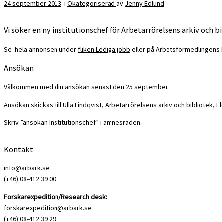
24 september 2013
i
Okategoriserad
av
Jenny Edlund
Vi söker en ny institutionschef för Arbetarrörelsens arkiv och b
Se hela annonsen under
fliken Lediga jobb
eller på Arbetsförmedlingens 
Ansökan
Välkommen med din ansökan senast den 25 september.
Ansökan skickas till Ulla Lindqvist, Arbetarrörelsens arkiv och bibliotek, El
Skriv ”ansökan Institutionschef” i ämnesraden.
Kontakt
info@arbark.se
(+46) 08-412 39 00
Forskarexpedition/Research desk:
forskarexpedition@arbark.se
(+46) 08-412 39 29