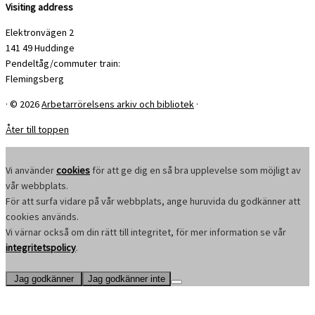
Visiting address
Elektronvägen 2
141 49 Huddinge
Pendeltåg/commuter train:
Flemingsberg
·
© 2026
Arbetarrörelsens arkiv och bibliotek
·
Åter till toppen
Vi använder
cookies
för att ge dig en så bra upplevelse som möjligt av
vår webbplats.
För att surfa vidare på vår webbplats, ange huruvida du godkänner att
cookies används.
Vi värnar också om din rätt till integritet, för mer information se vår
integritetspolicy
.
Jag godkänner
Jag godkänner inte