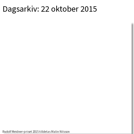
Dagsarkiv:
22 oktober 2015
Rudolf Meidner-priset 2015 tilldelas Malin Nilsson
RUDOLF MEIDNER-PRISET 2015 för forskning i fackföreningsrörelsens historia