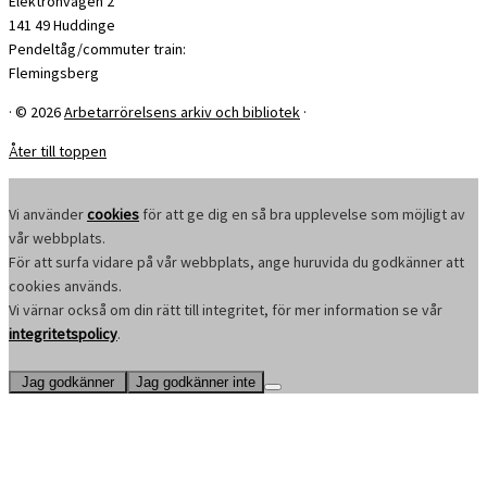
Elektronvägen 2
141 49 Huddinge
Pendeltåg/commuter train:
Flemingsberg
·
© 2026
Arbetarrörelsens arkiv och bibliotek
·
Åter till toppen
Vi använder
cookies
för att ge dig en så bra upplevelse som möjligt av
vår webbplats.
För att surfa vidare på vår webbplats, ange huruvida du godkänner att
cookies används.
Vi värnar också om din rätt till integritet, för mer information se vår
integritetspolicy
.
Jag godkänner
Jag godkänner inte