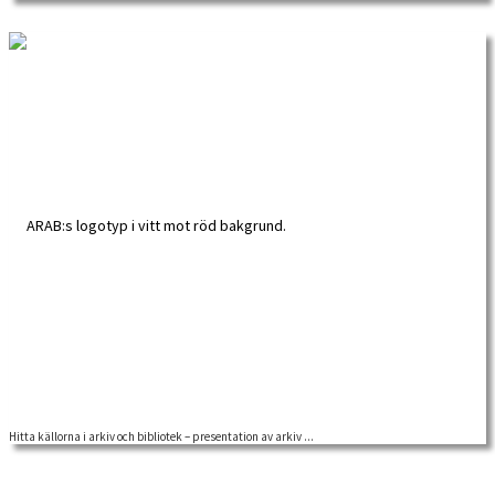
tilldelas Malin Nilsson Malin Nilsson är ekonomhistoriker […]
Hitta källorna i arkiv och bibliotek – presentation av arkiv ...
Seminarie på Kungliga biblioteket, i samarbete med ARAB och TAM-arkiv.