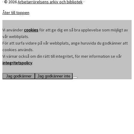
·
© 2026
Arbetarrörelsens arkiv och bibliotek
·
Åter till toppen
Vi använder
cookies
för att ge dig en så bra upplevelse som möjligt av
vår webbplats.
För att surfa vidare på vår webbplats, ange huruvida du godkänner att
cookies används.
Vi värnar också om din rätt till integritet, för mer information se vår
integritetspolicy
.
Jag godkänner
Jag godkänner inte