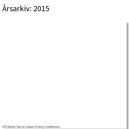
Årsarkiv:
2015
XIV Nordic Social Labour History Conference
The Nordic Labour History Conferences have been organized by the Labor