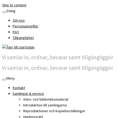
Skip to content
Stäng
Om oss
Personuppgifter
FAQ
Tillgänglighet
Vi samlar in, ordnar, bevarar samt tillgängliggör
Vi samlar in, ordnar, bevarar samt tillgängliggör
Meny
Kontakt
Samlingar & service
Arkiv- och biblioteksmaterial
Introduktion till samlingarna
Reproduktioner och kopiebeställningar
Upphovsrätt