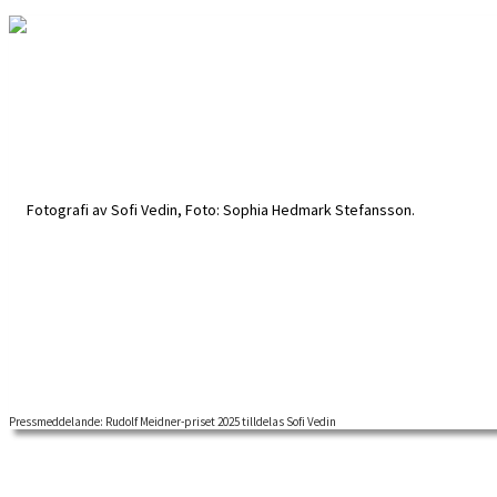
Pressmeddelande: Rudolf Meidner-priset 2025 tilldelas Sofi Vedin
RUDOLF MEIDNER-PRISET 2025 för forskning i fackföreningsrörelsens his