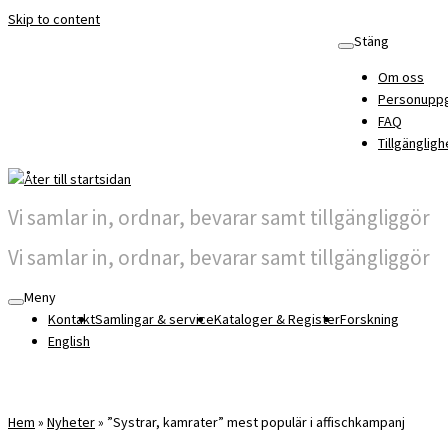
Skip to content
Stäng
Om oss
Personuppg
FAQ
Tillgängligh
Vi samlar in, ordnar, bevarar samt tillgängliggör
Vi samlar in, ordnar, bevarar samt tillgängliggör
Meny
Kontakt
Samlingar & service
Kataloger & Register
Forskning
English
Hem
»
Nyheter
»
”Systrar, kamrater” mest populär i affischkampanj