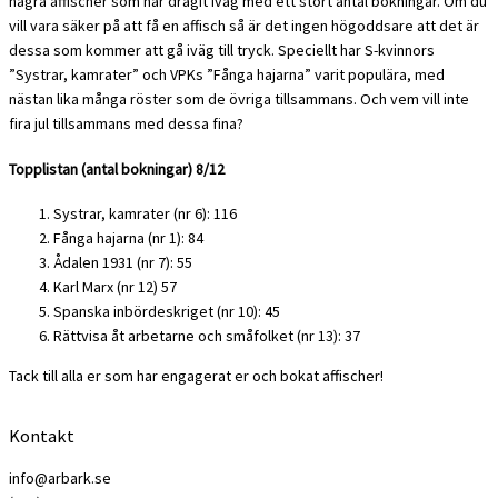
några affischer som har dragit iväg med ett stort antal bokningar. Om du
vill vara säker på att få en affisch så är det ingen högoddsare att det är
dessa som kommer att gå iväg till tryck. Speciellt har S-kvinnors
”Systrar, kamrater” och VPKs ”Fånga hajarna” varit populära, med
nästan lika många röster som de övriga tillsammans. Och vem vill inte
fira jul tillsammans med dessa fina?
Topplistan (antal bokningar) 8/12
Systrar, kamrater (nr 6): 116
Fånga hajarna (nr 1): 84
Ådalen 1931 (nr 7): 55
Karl Marx (nr 12) 57
Spanska inbördeskriget (nr 10): 45
Rättvisa åt arbetarne och småfolket (nr 13): 37
Tack till alla er som har engagerat er och bokat affischer!
Kontakt
info@arbark.se