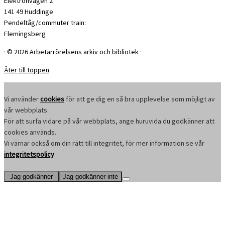
Elektronvägen 2
141 49 Huddinge
Pendeltåg/commuter train:
Flemingsberg
·
© 2026
Arbetarrörelsens arkiv och bibliotek
·
Åter till toppen
Vi använder
cookies
för att ge dig en så bra upplevelse som möjligt av
vår webbplats.
För att surfa vidare på vår webbplats, ange huruvida du godkänner att
cookies används.
Vi värnar också om din rätt till integritet, för mer information se vår
integritetspolicy
.
Jag godkänner
Jag godkänner inte