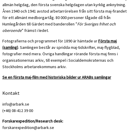
allmän helgdag, den första svenska helgdagen utan kyrklig anknytning.
Åren 1940 och 1941 avstod arbetarrörelsen från sitt första maj-firandet
för ett allmänt medborgartåg. 80 000 personer tågade då från
Humlegården till Gärdet med banderollen ”
För Sveriges frihet och
oberoende
” främst i ledet.
Fotografierna och programmet för 1890 är hämtade ur
Första maj
(samling)
. Samlingen består av spridda maj-tidskrifter, maj-flygblad,
fotografier med mera. Övriga handlingar rörande första maj finns i
organisationernas arkiv, till exempel i Socialdemokraternas och
Stockholms arbetarekommuns arkiv.
Se en första maj-film med historiska bilder ur ARABs
samlingar
Kontakt
info@arbark.se
(+46) 08-412 39 00
Forskarexpedition/Research desk:
forskarexpedition@arbark.se