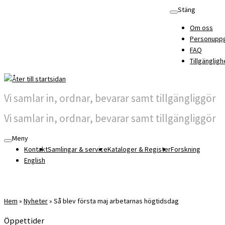
Skip
Stäng
to
Om oss
content
Personuppg
FAQ
Tillgängligh
Vi samlar in, ordnar, bevarar samt tillgängliggör
Vi samlar in, ordnar, bevarar samt tillgängliggör
Meny
Kontakt
Samlingar & service
Kataloger & Register
Forskning
English
Hem
»
Nyheter
»
Så blev första maj arbetarnas högtidsdag
Öppettider