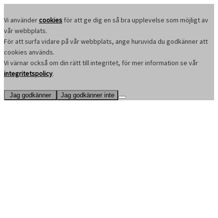
Vi använder
cookies
för att ge dig en så bra upplevelse som möjligt av
vår webbplats.
För att surfa vidare på vår webbplats, ange huruvida du godkänner att
cookies används.
Vi värnar också om din rätt till integritet, för mer information se vår
integritetspolicy
.
Jag godkänner
Jag godkänner inte