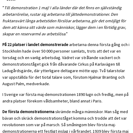
”
Till demonstration 1 maj! I alla länder där det finns en självständig
arbetarrörelse, rustar sig arbetarna till jättedemonstrationer. Den
fruktansvärt långa arbetstiden förslöar arbetarna, gör det omöjligt för
dem att känna sitt värde som människor, lägger dem i en förtidig grav,
skapar en reservarmé av arbetslösa
.”
På 22 platser i landet demonstrerade
arbetarna denna första gång och i
Stockholm hade över 50 000 personer samlats, trots att det var en
torsdag och en vanlig arbetsdag. Vädret var strålande vackert och
demonstrationståget gick från dåvarande Cirkus på Karlavägen till
Ladugårdsgärde, där ytterligare deltagare mötte upp. Två talarstolar
var uppställda för det tiotal talare som, förutom Hjalmar Branting och
August Palm, medverkade.
I Sverige var första maj-demonstrationen 1890 lugn och fredlig, men på
andra platser förekom våldsamheter, bland annat i Paris.
De första demonstrationerna
skrämde många människor. Man såg med
bävan och skräck demonstrationståget komma och trodde att det var
revolutionen som var på marsch. Så småningom blev första maj-
demonstrationerna ett festligt inslag i vårfirandet. 1939 blev första maj