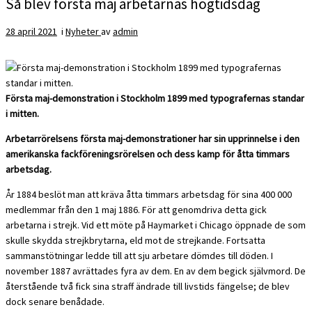
Så blev första maj arbetarnas högtidsdag
28 april 2021
i
Nyheter
av
admin
Första maj-demonstration i Stockholm 1899 med typografernas standar
i mitten.
Arbetarrörelsens första maj-demonstrationer har sin upprinnelse i den
amerikanska fackföreningsrörelsen och dess kamp för åtta timmars
arbetsdag.
År 1884 beslöt man att kräva åtta timmars arbetsdag för sina 400 000
medlemmar från den 1 maj 1886. För att genomdriva detta gick
arbetarna i strejk. Vid ett möte på Haymarket i Chicago öppnade de som
skulle skydda strejkbrytarna, eld mot de strejkande. Fortsatta
sammanstötningar ledde till att sju arbetare dömdes till döden. I
november 1887 avrättades fyra av dem. En av dem begick självmord. De
återstående två fick sina straff ändrade till livstids fängelse; de blev
dock senare benådade.