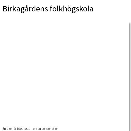
Birkagårdens folkhögskola
En pionjär i det tysta – om en bokdonation
Med anledning av en bokgåva – eller snarare en gåva i plural – tillkom denna