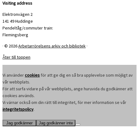
Visiting address
Elektronvägen 2
141 49 Huddinge
Pendeltåg/commuter train:
Flemingsberg
·
© 2026
Arbetarrörelsens arkiv och bibliotek
·
Åter till toppen
Vi använder
cookies
för att ge dig en så bra upplevelse som möjligt av
vår webbplats.
För att surfa vidare på vår webbplats, ange huruvida du godkänner att
cookies används.
Vi värnar också om din rätt till integritet, för mer information se vår
integritetspolicy
.
Jag godkänner
Jag godkänner inte