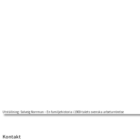
Utställning: Solveig Norrman – En familjehistoria i 1900-talets svenska arbetarrörelse
Välkomna till pressvisning och fika tillsammans med konstnären Solvei
Kontakt