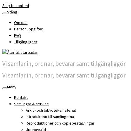
Skip to content
Stäng
Om oss
Personuppgifter
FAQ
Tillgänglighet
Vi samlar in, ordnar, bevarar samt tillgängliggör
Vi samlar in, ordnar, bevarar samt tillgängliggör
Meny
Kontakt
Samlingar & service
Arkiv- och biblioteksmaterial
Introduktion till samlingarna
Reproduktioner och kopiebeställningar
Upphovsrätt