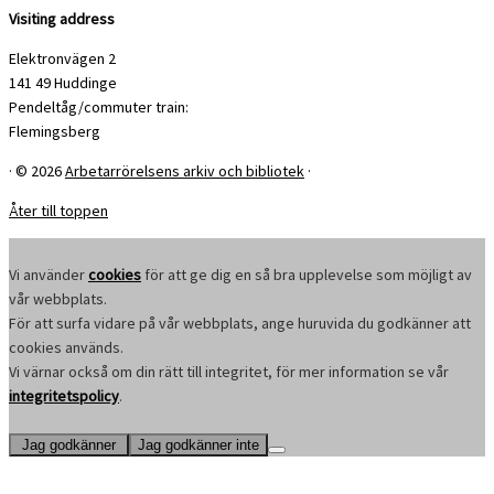
Visiting address
Elektronvägen 2
141 49 Huddinge
Pendeltåg/commuter train:
Flemingsberg
·
© 2026
Arbetarrörelsens arkiv och bibliotek
·
Åter till toppen
Vi använder
cookies
för att ge dig en så bra upplevelse som möjligt av
vår webbplats.
För att surfa vidare på vår webbplats, ange huruvida du godkänner att
cookies används.
Vi värnar också om din rätt till integritet, för mer information se vår
integritetspolicy
.
Jag godkänner
Jag godkänner inte