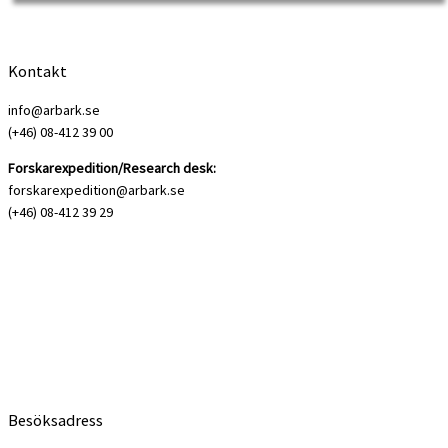
Kontakt
info@arbark.se
(+46) 08-412 39 00
Forskarexpedition/Research desk:
forskarexpedition@arbark.se
(+46) 08-412 39 29
Arbetarrörelsens första maj-demonstrationer har sin upprinnelse i den
amerikanska fackföreningsrörelsen och dess kamp för åtta […]
Besöksadress