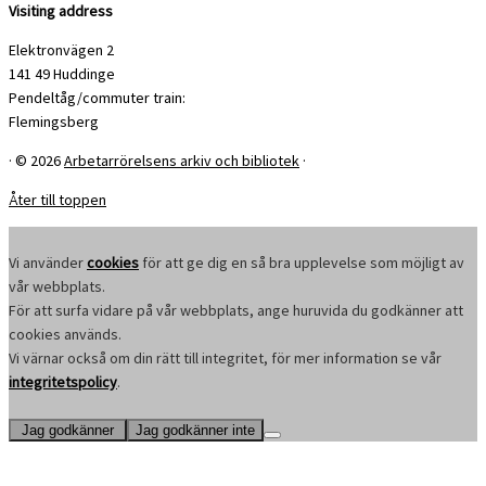
Visiting address
Elektronvägen 2
141 49 Huddinge
Pendeltåg/commuter train:
Flemingsberg
·
© 2026
Arbetarrörelsens arkiv och bibliotek
·
Åter till toppen
Vi använder
cookies
för att ge dig en så bra upplevelse som möjligt av
vår webbplats.
För att surfa vidare på vår webbplats, ange huruvida du godkänner att
cookies används.
Vi värnar också om din rätt till integritet, för mer information se vår
integritetspolicy
.
Jag godkänner
Jag godkänner inte