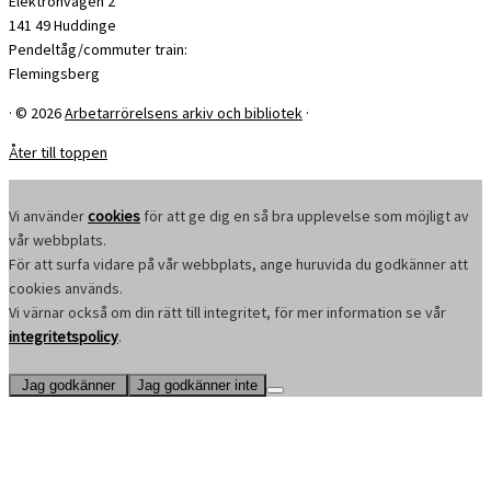
Elektronvägen 2
141 49 Huddinge
Pendeltåg/commuter train:
Flemingsberg
·
© 2026
Arbetarrörelsens arkiv och bibliotek
·
Åter till toppen
Vi använder
cookies
för att ge dig en så bra upplevelse som möjligt av
vår webbplats.
För att surfa vidare på vår webbplats, ange huruvida du godkänner att
cookies används.
Vi värnar också om din rätt till integritet, för mer information se vår
integritetspolicy
.
Jag godkänner
Jag godkänner inte