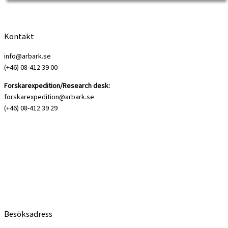
Kontakt
info@arbark.se
(+46) 08-412 39 00
Forskarexpedition/Research desk:
forskarexpedition@arbark.se
(+46) 08-412 39 29
An online seminar organized by the Nordic Labour History Network. On 10
February 2022, the […]
Besöksadress