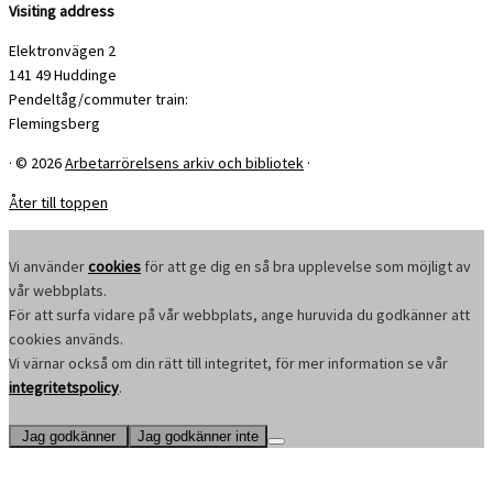
Visiting address
Elektronvägen 2
141 49 Huddinge
Pendeltåg/commuter train:
Flemingsberg
·
© 2026
Arbetarrörelsens arkiv och bibliotek
·
Åter till toppen
Vi använder
cookies
för att ge dig en så bra upplevelse som möjligt av
vår webbplats.
För att surfa vidare på vår webbplats, ange huruvida du godkänner att
cookies används.
Vi värnar också om din rätt till integritet, för mer information se vår
integritetspolicy
.
Jag godkänner
Jag godkänner inte