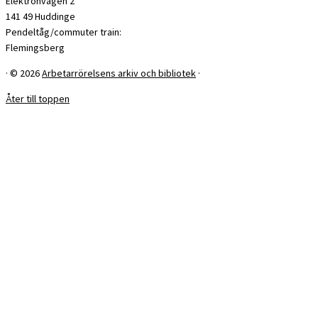
Elektronvägen 2
141 49 Huddinge
Pendeltåg/commuter train:
Flemingsberg
·
© 2026
Arbetarrörelsens arkiv och bibliotek
·
Åter till toppen