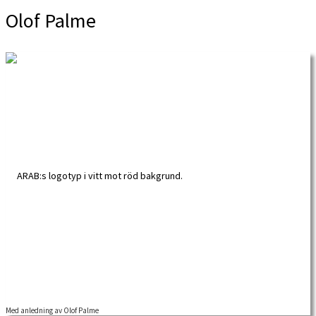
Olof Palme
Med anledning av Olof Palme
Den 28:e februari för 30 år mördades statsminister Olof Palme – något som