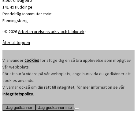
Elektronvägen 2
141 49 Huddinge
Pendeltåg/commuter train:
Flemingsberg
·
© 2026
Arbetarrörelsens arkiv och bibliotek
·
Åter till toppen
Vi använder
cookies
för att ge dig en så bra upplevelse som möjligt av
vår webbplats.
För att surfa vidare på vår webbplats, ange huruvida du godkänner att
cookies används.
Vi värnar också om din rätt till integritet, för mer information se vår
integritetspolicy
.
Jag godkänner
Jag godkänner inte