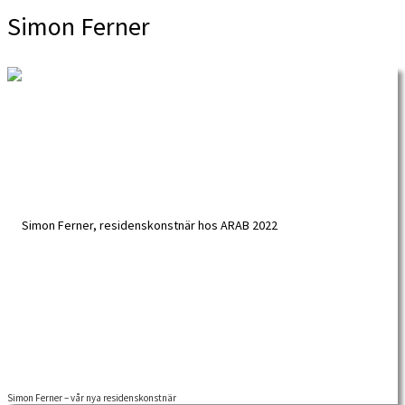
Simon Ferner
Simon Ferner – vår nya residenskonstnär
I slutet på oktober 2022 kunde ARAB välkomna ännu en residenskonstnär: