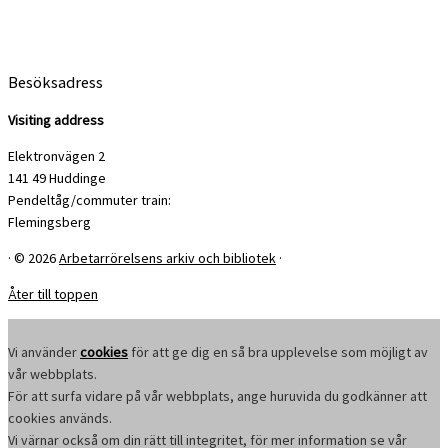
Besöksadress
Visiting address
Elektronvägen 2
141 49 Huddinge
Pendeltåg/commuter train:
Flemingsberg
·
© 2026
Arbetarrörelsens arkiv och bibliotek
·
Åter till toppen
Vi använder
cookies
för att ge dig en så bra upplevelse som möjligt av
vår webbplats.
För att surfa vidare på vår webbplats, ange huruvida du godkänner att
cookies används.
Vi värnar också om din rätt till integritet, för mer information se vår