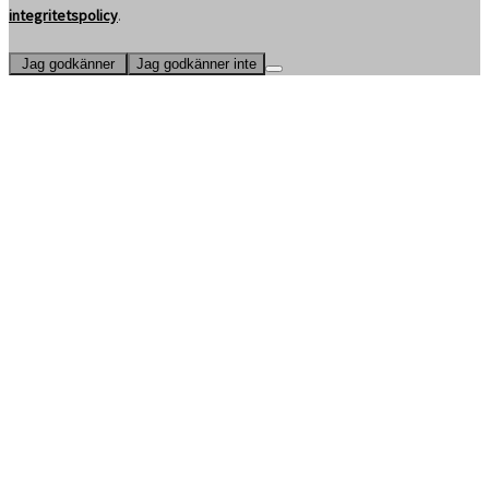
integritetspolicy
.
Jag godkänner
Jag godkänner inte