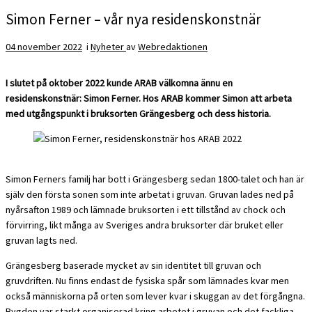
Simon Ferner – vår nya residenskonstnär
04 november 2022
i
Nyheter
av
Webredaktionen
I slutet på oktober 2022 kunde ARAB välkomna ännu en
residenskonstnär: Simon Ferner. Hos ARAB kommer Simon att arbeta
med utgångspunkt i bruksorten Grängesberg och dess historia.
Simon Ferners familj har bott i Grängesberg sedan 1800-talet och han är
själv den första sonen som inte arbetat i gruvan. Gruvan lades ned på
nyårsafton 1989 och lämnade bruksorten i ett tillstånd av chock och
förvirring, likt många av Sveriges andra bruksorter där bruket eller
gruvan lagts ned.
Grängesberg baserade mycket av sin identitet till gruvan och
gruvdriften. Nu finns endast de fysiska spår som lämnades kvar men
också människorna på orten som lever kvar i skuggan av det förgångna.
Bygden var starkt organiserad kring arbetet i gruvan och det fackliga