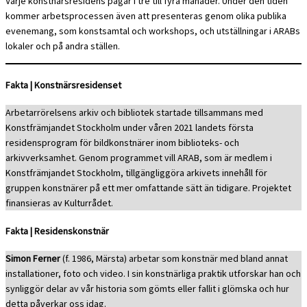
Varje konstnärsresidens pågår i tre till fyra månader. Under den tiden
kommer arbetsprocessen även att presenteras genom olika publika
evenemang, som konstsamtal och workshops, och utställningar i ARABs
lokaler och på andra ställen.
Fakta | Konstnärsresidenset
Arbetarrörelsens arkiv och bibliotek startade tillsammans med
Konstfrämjandet Stockholm under våren 2021 landets första
residensprogram för bildkonstnärer inom biblioteks- och
arkivverksamhet. Genom programmet vill ARAB, som är medlem i
Konstfrämjandet Stockholm, tillgängliggöra arkivets innehåll för
gruppen konstnärer på ett mer omfattande sätt än tidigare. Projektet
finansieras av Kulturrådet.
Fakta | Residenskonstnär
Simon Ferner
(f. 1986, Märsta) arbetar som konstnär med bland annat
installationer, foto och video. I sin konstnärliga praktik utforskar han och
synliggör delar av vår historia som gömts eller fallit i glömska och hur
detta påverkar oss idag.