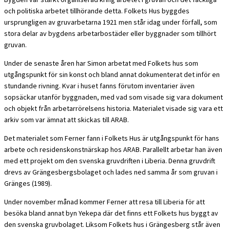
och politiska arbetet tillhörande detta. Folkets Hus byggdes
ursprungligen av gruvarbetarna 1921 men står idag under förfall, som
stora delar av bygdens arbetarbostäder eller byggnader som tillhört
gruvan.
Under de senaste åren har Simon arbetat med Folkets hus som
utgångspunkt för sin konst och bland annat dokumenterat det inför en
stundande rivning. Kvar i huset fanns förutom inventarier även
sopsäckar utanför byggnaden, med vad som visade sig vara dokument
och objekt från arbetarrörelsens historia. Materialet visade sig vara ett
arkiv som var ämnat att skickas till ARAB.
Det materialet som Ferner fann i Folkets Hus är utgångspunkt för hans
arbete och residenskonstnärskap hos ARAB. Parallellt arbetar han även
med ett projekt om den svenska gruvdriften i Liberia. Denna gruvdrift
drevs av Grängesbergsbolaget och lades ned samma år som gruvan i
Gränges (1989).
Under november månad kommer Ferner att resa till Liberia för att
besöka bland annat byn Yekepa där det finns ett Folkets hus byggt av
den svenska gruvbolaget. Liksom Folkets hus i Grängesberg står även