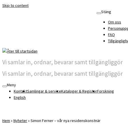
Skip to content
Stäng
Om oss
Personuppg
FAQ
Tillgängligh
Vi samlar in, ordnar, bevarar samt tillgängliggör
Vi samlar in, ordnar, bevarar samt tillgängliggör
Meny
Kontakt
Samlingar & service
Kataloger & Register
Forskning
English
Hem
»
Nyheter
»
Simon Ferner – vår nya residenskonstnär