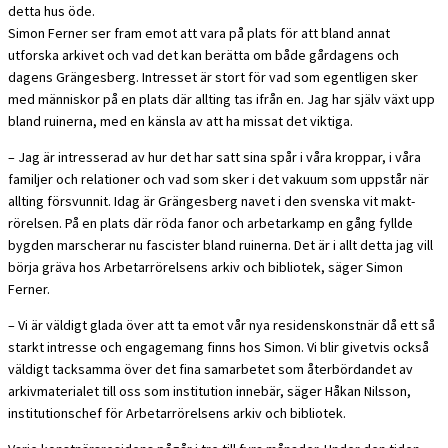
detta hus öde.
Simon Ferner ser fram emot att vara på plats för att bland annat
utforska arkivet och vad det kan berätta om både gårdagens och
dagens Grängesberg. Intresset är stort för vad som egentligen sker
med människor på en plats där allting tas ifrån en. Jag har själv växt upp
bland ruinerna, med en känsla av att ha missat det viktiga.
– Jag är intresserad av hur det har satt sina spår i våra kroppar, i våra
familjer och relationer och vad som sker i det vakuum som uppstår när
allting försvunnit. Idag är Grängesberg navet i den svenska vit makt-
rörelsen. På en plats där röda fanor och arbetarkamp en gång fyllde
bygden marscherar nu fascister bland ruinerna. Det är i allt detta jag vill
börja gräva hos Arbetarrörelsens arkiv och bibliotek, säger Simon
Ferner.
– Vi är väldigt glada över att ta emot vår nya residenskonstnär då ett så
starkt intresse och engagemang finns hos Simon. Vi blir givetvis också
väldigt tacksamma över det fina samarbetet som återbördandet av
arkivmaterialet till oss som institution innebär, säger Håkan Nilsson,
institutionschef för Arbetarrörelsens arkiv och bibliotek.