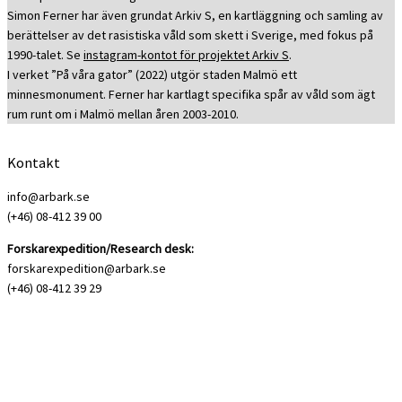
Simon Ferner har även grundat Arkiv S, en kartläggning och samling av
berättelser av det rasistiska våld som skett i Sverige, med fokus på
1990-talet. Se
instagram-kontot för projektet Arkiv S
.
I verket ”På våra gator” (2022) utgör staden Malmö ett
minnesmonument. Ferner har kartlagt specifika spår av våld som ägt
rum runt om i Malmö mellan åren 2003-2010.
Kontakt
info@arbark.se
(+46) 08-412 39 00
Forskarexpedition/Research desk:
forskarexpedition@arbark.se
(+46) 08-412 39 29