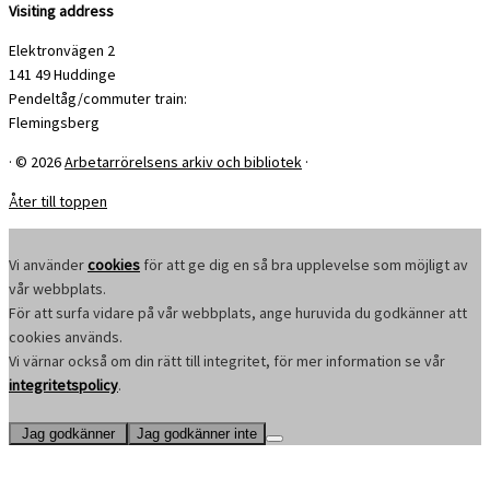
Visiting address
Elektronvägen 2
141 49 Huddinge
Pendeltåg/commuter train:
Flemingsberg
·
© 2026
Arbetarrörelsens arkiv och bibliotek
·
Åter till toppen
Vi använder
cookies
för att ge dig en så bra upplevelse som möjligt av
vår webbplats.
För att surfa vidare på vår webbplats, ange huruvida du godkänner att
cookies används.
Vi värnar också om din rätt till integritet, för mer information se vår
integritetspolicy
.
Jag godkänner
Jag godkänner inte