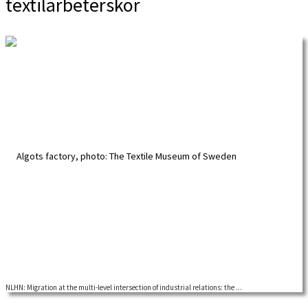
textilarbeterskor
NLHN: Migration at the multi-level intersection of industrial relations: the ...
An online seminar organized by the Nordic Labour History Network. During the
so-called Schleswig-Holstein campaign, […]