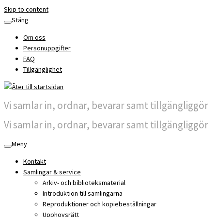
Skip to content
Stäng
Om oss
Personuppgifter
FAQ
Tillgänglighet
Vi samlar in, ordnar, bevarar samt tillgängliggör
Vi samlar in, ordnar, bevarar samt tillgängliggör
Meny
Kontakt
Samlingar & service
Arkiv- och biblioteksmaterial
Introduktion till samlingarna
Reproduktioner och kopiebeställningar
Upphovsrätt