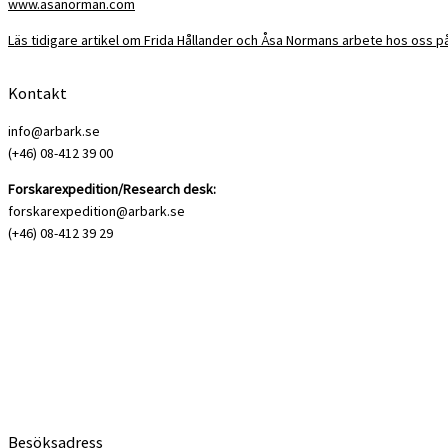
www.asanorman.com
Läs tidigare artikel om Frida Hållander och Åsa Normans arbete hos oss 
Kontakt
info@arbark.se
(+46) 08-412 39 00
Forskarexpedition/Research desk:
forskarexpedition@arbark.se
(+46) 08-412 39 29
Besöksadress