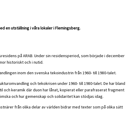
en utställning i våra lokaler i Flemingsberg.
ärsresidens på ARAB. Under sin residensperiod, som började i december
nor historiskt och i nutid.
dlingen inom den svenska tekoindustrin från 1960- till 1980-talet.
turomvandling och tekokrisen under 1960- till 1980-talet. De har bland
il och keramik där duon har lånat, kopierat eller parafraserat fragment
 glömska och hur gemenskap och solidaritet kan stödjas idag.
tnärer från olika delar av världen bidrar med texter som på olika sätt