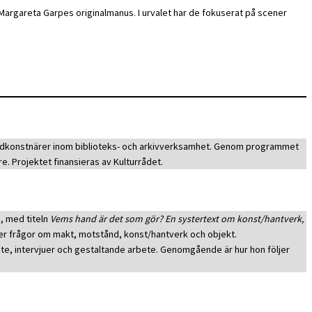
Margareta Garpes originalmanus. I urvalet har de fokuserat på scener
bildkonstnärer inom biblioteks- och arkivverksamhet. Genom programmet
e. Projektet finansieras av Kulturrådet.
, med titeln
Vems hand är det som gör? En systertext om konst/hantverk,
öker frågor om makt, motstånd, konst/hantverk och objekt.
ete, intervjuer och gestaltande arbete. Genomgående är hur hon följer