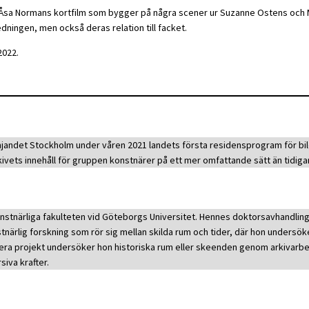
ch Åsa Normans kortfilm som bygger på några scener ur Suzanne Ostens och 
ingen, men också deras relation till facket.
2022.
ämjandet Stockholm under våren 2021 landets första residensprogram för 
ivets innehåll för gruppen konstnärer på ett mer omfattande sätt än tidigar
nstnärliga fakulteten vid Göteborgs Universitet. Hennes doktorsavhandling
tnärlig forskning som rör sig mellan skilda rum och tider, där hon unders
 flera projekt undersöker hon historiska rum eller skeenden genom arkivarb
siva krafter.