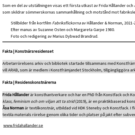
Som en del av utställningen visas ett första utkast av Frida Hållander o
som skildrar sömmerskornas sammanhållning och motstånd mot fabriksledn
Stillbilder från kortfilm
Fabriksflickorna
av Hållander & Norman, 2021-
Efter manus av Suzanne Osten och Margareta Garpe 1980.
Foto och redigering av Marius Dybwad Brandrud.
Fakta | Konstnärsresidenset
Arbetarrörelsens arkiv och bibliotek startade tillsammans med Konstfr
vill ARAB, som är medlem i Konstfrämjandet Stockholm, tillgängliggöra ark
Fakta | Residenskonstnärerna
Frida Hållander
är konsthantverkare och har en PhD från Konstfack och Ko
klass, feminism och om viljan att ta strid
(2019), är en praktikbaserad kons
Åsa Norman
är textilkonstnär, utbildad vid HDK Steneby och Konstfack. I
textila materials rörelse genom olika tider och platser på jakt efter subver
www.fridahallander.se