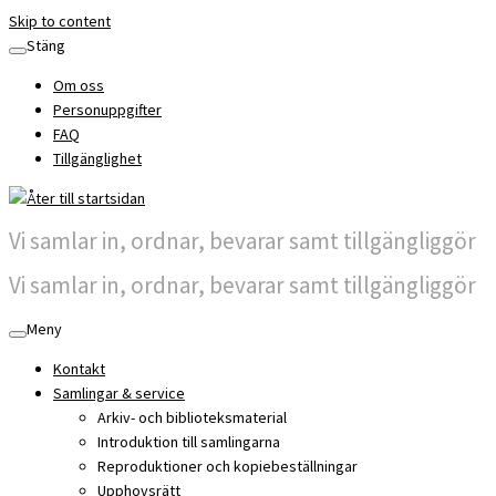
Skip to content
Stäng
Om oss
Personuppgifter
FAQ
Tillgänglighet
Vi samlar in, ordnar, bevarar samt tillgängliggör
Vi samlar in, ordnar, bevarar samt tillgängliggör
Meny
Kontakt
Samlingar & service
Arkiv- och biblioteksmaterial
Introduktion till samlingarna
Reproduktioner och kopiebeställningar
Upphovsrätt