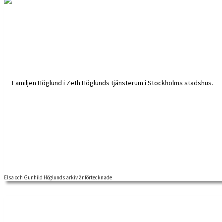
Elsa och Gunhild Höglunds arkiv är förtecknade
Del 2/2 Elsa och Gunhild Höglunds arkiv har förtecknats färdigt under 