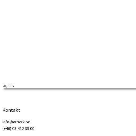
Maj 1917
I maj 1917 fortsatte demonstrationerna och köerna ringlade långa i han
Kontakt
info@arbark.se
(+46) 08-412 39 00