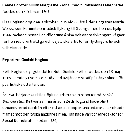
Hennes dotter Gullan Margrethe Zetha, med tilltalsnamnet Margrethe,
föddes den 4 februari 1948.
Elsa Höglund dog den 3 oktober 1975 vid 66 års ålder. Ungraren Martin
Weiss, som kommit som judisk flykting till Sverige med hennes hjälp
1944, tackade henne i en dödsruna å sina och andra flyktingars vägnar
för hennes oförtröttliga och osjälviska arbete för flyktingars liv och
välbefinnande.
Reportern
Gunhild Höglund
Zeth Höglunds yngsta dotter Ruth Gunhild Zetha föddes den 13 maj
1916, samtidigt som Zeth Höglund avtjänade straff på Långholmen för
pacifistiska uttanlanden.
År 1940 började Gunhild Höglund arbeta som reporter på
Social-
Demokraten
. Det var samma år som Zeth Höglund hade blivit
utmanövrerad därifrån efter ett antal inopportuna ledarartiklar riktade
främst mot den tyska nazistregimen. Han hade varit chefredaktör för
Social-Demokraten sedan 1936,