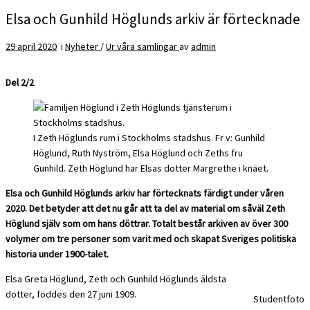
Elsa och Gunhild Höglunds arkiv är förtecknade
29 april 2020
i
Nyheter
/
Ur våra samlingar
av
admin
Del 2/2
I Zeth Höglunds rum i Stockholms stadshus. Fr v: Gunhild
Höglund, Ruth Nyström, Elsa Höglund och Zeths fru
Gunhild. Zeth Höglund har Elsas dotter Margrethe i knäet.
Elsa och Gunhild Höglunds arkiv har förtecknats färdigt under våren
2020. Det betyder att det nu går att ta del av material om såväl Zeth
Höglund själv som om hans döttrar. Totalt består arkiven av över 300
volymer om tre personer som varit med och skapat Sveriges politiska
historia under 1900-talet.
Elsa Greta Höglund, Zeth och Gunhild Höglunds äldsta
dotter, föddes den 27 juni 1909.
Studentfoto