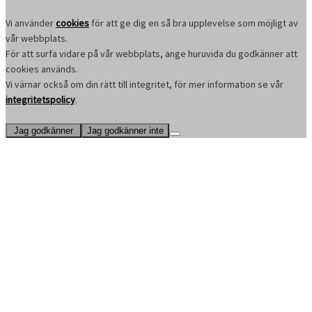
Vi använder
cookies
för att ge dig en så bra upplevelse som möjligt av
vår webbplats.
För att surfa vidare på vår webbplats, ange huruvida du godkänner att
cookies används.
Vi värnar också om din rätt till integritet, för mer information se vår
integritetspolicy
.
Jag godkänner
Jag godkänner inte