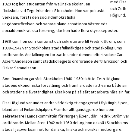
med Elsa
1929 tog hon studenten från Wallinska skolan, en
och Zeth
flickskola vid Tegnérlunden i Stockholm. Hon var politiskt
Höglund.
verksam, först i den socialdemokratiska
ungdomsrörelsen och senare bland annat inom Västerleds
socialdemokratiska förening, där hon hade flera styrelseposter.
1939 kom hon som kontorist och sekreterare till Fredrik Ström, som
1938–1942 var Stockholms stadsfullmäktiges och stadskollegiums
ordförande. Anställningen fortsatte under dennes efterträdare Carl
Albert Anderson samt stadskollegiets ordförande Bertil Eriksson och
Oskar Samuelsson.
Som finansborgarråd i Stockholm 1940–1950 skötte Zeth Höglund
stadens ekonomiska förvaltning och framhärdade i att värna både sin
och stadens självständighet. Elsa kom på så sätt att arbeta nära sin far.
Elsa Höglund var under andra världskriget engagerad i flyktinghjälpen,
bland annat Finlandshjälpen. Framför allt tjänstgjorde hon som
sekreterare i Landskommittén för Norgehjälpen, där Fredrik Ström var
ordförande. Mellan åren 1942 och 1950 deltog hon också i Stockholms
stads hjälpverksamhet för danska, finska och norska medborgare.