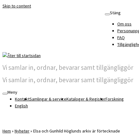
Skip to content
Stäng
Om oss
Personuppg
FAQ
Tillgängligh
Vi samlar in, ordnar, bevarar samt tillgängliggör
Vi samlar in, ordnar, bevarar samt tillgängliggör
Meny
Kontakt
Samlingar & service
Kataloger & Register
Forskning
English
Hem
»
Nyheter
»
Elsa och Gunhild Höglunds arkiv är förtecknade