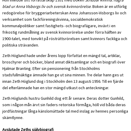
Hon inledde sitt författarskap 1951 med boken
Stridbar kvinna: några
blad ur Anna Visborgs liv och svensk kvinnorörelse
. Boken är en utförlig
redogörelse för bryggeriarbeterskan Anna Johansson-Visborgs liv och
verksamhet som fackföreningskvinna, socialdemokratisk
kommunalpolitiker samt fastighets- och biografägare, invävt i en
frikostig rundmålning av svensk kvinnorörelse under förra hälften av
1900-talet, med tonvikt på rösträttsrörelsen samt kvinnors fackliga och
politiska strävanden.
Zeth Höglund hade under årens lopp författat en mängd tal, artiklar,
broschyrer och böcker, bland annat diktsamlingar och en biografi över
Hjalmar Branting. Efter sin pensionering från Stockholms
stadsfullmäktige ämnade han ge ut sina minnen. Tre delar hann ges ut
innan Zeth Höglund dog i Stockholm den 13 augusti 1956. Till en fjärde
del efterlämnade han en stor mängd utkast och anteckningar.
Zeth Höglunds hustru Gunhild dog ett år senare. Deras dotter Gunhild,
som i någon mån ärvt sin faders retoriska förmåga, höll vid båda deras
jordfästningar långa känslomättade tal med inslag av hennes personliga
skämtlynne.
Avslutade Zeths självbiografi