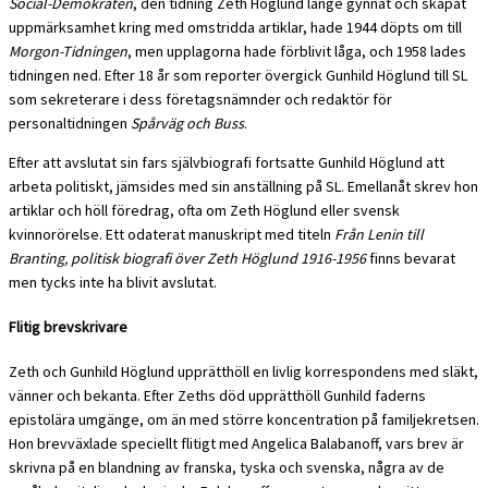
Social-Demokraten
, den tidning Zeth Höglund länge gynnat och skapat
uppmärksamhet kring med omstridda artiklar, hade 1944 döpts om till
Morgon-Tidningen
, men upplagorna hade förblivit låga, och 1958 lades
tidningen ned. Efter 18 år som reporter övergick Gunhild Höglund till SL
som sekreterare i dess företagsnämnder och redaktör för
personaltidningen
Spårväg och Buss
.
Efter att avslutat sin fars självbiografi fortsatte Gunhild Höglund att
arbeta politiskt, jämsides med sin anställning på SL. Emellanåt skrev hon
artiklar och höll föredrag, ofta om Zeth Höglund eller svensk
kvinnorörelse. Ett odaterat manuskript med titeln
Från Lenin till
Branting, politisk biografi över Zeth Höglund 1916-1956
finns bevarat
men tycks inte ha blivit avslutat.
Flitig brevskrivare
Zeth och Gunhild Höglund upprätthöll en livlig korrespondens med släkt,
vänner och bekanta. Efter Zeths död upprätthöll Gunhild faderns
epistolära umgänge, om än med större koncentration på familjekretsen.
Hon brevväxlade speciellt flitigt med Angelica Balabanoff, vars brev är
skrivna på en blandning av franska, tyska och svenska, några av de