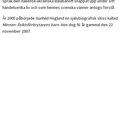
språk den italiensk-ukrainska Balabanoff snappat upp under sitt
händelserika liv och som hennes svenska vänner antogs förstå.
År 2005 påbörjade Gunhild Höglund en självbiografisk skiss kallad
Minnen: Åsiktsförbrytarens barn
. Hon dog 91 år gammal den 22
november 2007.