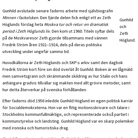
Gunhild avslutade senare faderns arbete med självbiografin
Minnen i fackelsken
. Den fjärde delen fick enligt ett av Zeth
Gunhild
Höglunds förslag heta
Moskva tur och retur: en dramatisk
och
period i Zeth Höglunds liv
. Den kom ut 1960. Titeln syftar dels
Zeth
på de Moskvaresor Zeth gjorde tillsammans med vännen
Höglund.
Fredrik Ström åren 1921–1924, dels på deras politiska
utveckling under ungefär samma tid.
Huvudkällorna är Zeth Höglunds och SKP:s arkiv samt den dagbok
Fredrik Ström kort före sin död överlät åt Gunhild. Boken är en lågmäld
men samvetsgrann och skrämmande skildring av hur Stalin och hans
anhängare gradvis tillvällar sig makten med allt grövre metoder, samt
hur detta återverkar på svenska förhållanden.
Efter faderns död 1956 inledde Gunhild Höglund en egen politisk karriär
för Socialdemokraterna. Hon var en flitig motionsskrivare och talare i
Stockholms kommunfullmäktige, och representerade också partiet i
kommunstyrelse och landsting. Gunhild Höglund var en skarp polemiker
med ironiska och humoristiska drag.