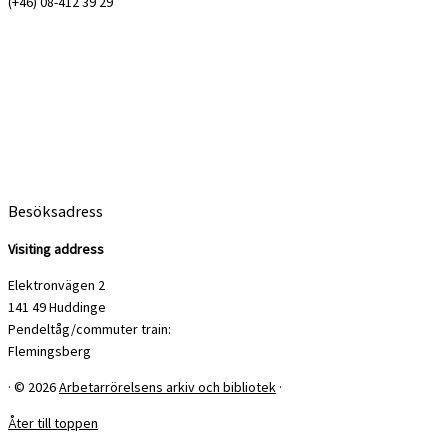
(+46) 08-412 39 29
Besöksadress
Visiting address
Elektronvägen 2
141 49 Huddinge
Pendeltåg/commuter train:
Flemingsberg
·
© 2026
Arbetarrörelsens arkiv och bibliotek
·
Åter till toppen