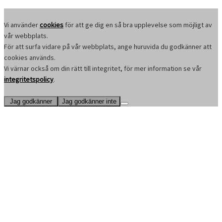
Vi använder
cookies
för att ge dig en så bra upplevelse som möjligt av
vår webbplats.
För att surfa vidare på vår webbplats, ange huruvida du godkänner att
cookies används.
Vi värnar också om din rätt till integritet, för mer information se vår
integritetspolicy
.
Jag godkänner
Jag godkänner inte