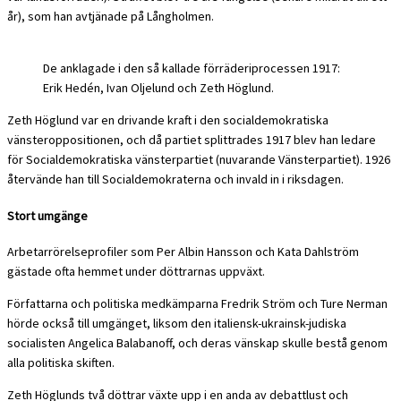
år), som han avtjänade på Långholmen.
De anklagade i den så kallade förräderiprocessen 1917:
Erik Hedén, Ivan Oljelund och Zeth Höglund.
Zeth Höglund var en drivande kraft i den socialdemokratiska
vänsteroppositionen, och då partiet splittrades 1917 blev han ledare
för Socialdemokratiska vänsterpartiet (nuvarande Vänsterpartiet). 1926
återvände han till Socialdemokraterna och invald in i riksdagen.
Stort umgänge
Arbetarrörelseprofiler som Per Albin Hansson och Kata Dahlström
gästade ofta hemmet under döttrarnas uppväxt.
Författarna och politiska medkämparna Fredrik Ström och Ture Nerman
hörde också till umgänget, liksom den italiensk-ukrainsk-judiska
socialisten Angelica Balabanoff, och deras vänskap skulle bestå genom
alla politiska skiften.
Zeth Höglunds två döttrar växte upp i en anda av debattlust och