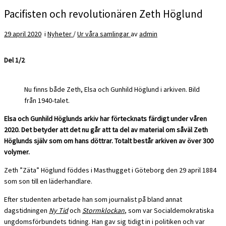
Pacifisten och revolutionären Zeth Höglund
29 april 2020
i
Nyheter
/
Ur våra samlingar
av
admin
Del 1/2
Nu finns både Zeth, Elsa och Gunhild Höglund i arkiven. Bild
från 1940-talet.
Elsa och Gunhild Höglunds arkiv har förtecknats färdigt under våren
2020. Det betyder att det nu går att ta del av material om såväl Zeth
Höglunds själv som om hans döttrar. Totalt består arkiven av över 300
volymer.
Zeth ”Zäta” Höglund föddes i Masthugget i Göteborg den 29 april 1884
som son till en läderhandlare.
Efter studenten arbetade han som journalist på bland annat
dagstidningen
Ny Tid
och
Stormklockan
, som var Socialdemokratiska
ungdomsförbundets tidning. Han gav sig tidigt in i politiken och var