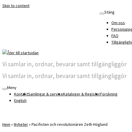
Skip to content
Stäng
Om oss
Personuppg
FAQ
Tillgängligh
Vi samlar in, ordnar, bevarar samt tillgängliggör
Vi samlar in, ordnar, bevarar samt tillgängliggör
Meny
Kontakt
Samlingar & service
Kataloger & Register
Forskning
English
Hem
»
Nyheter
»
Pacifisten och revolutionären Zeth Höglund