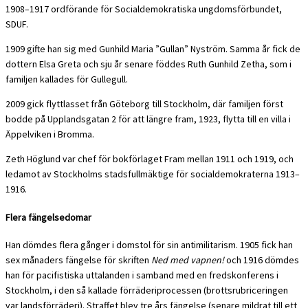
1908–1917 ordförande för Socialdemokratiska ungdomsförbundet,
SDUF.
1909 gifte han sig med Gunhild Maria ”Gullan” Nyström. Samma år fick de
dottern Elsa Greta och sju år senare föddes Ruth Gunhild Zetha, som i
familjen kallades för Gullegull.
2009 gick flyttlasset från Göteborg till Stockholm, där familjen först
bodde på Upplandsgatan 2 för att längre fram, 1923, flytta till en villa i
Äppelviken i Bromma.
Zeth Höglund var chef för bokförlaget Fram mellan 1911 och 1919, och
ledamot av Stockholms stadsfullmäktige för socialdemokraterna 1913–
1916.
Flera fängelsedomar
Han dömdes flera gånger i domstol för sin antimilitarism. 1905 fick han
sex månaders fängelse för skriften
Ned med vapnen!
och 1916 dömdes
han för pacifistiska uttalanden i samband med en fredskonferens i
Stockholm, i den så kallade förräderiprocessen (brottsrubriceringen
var landsförräderi). Straffet blev tre års fängelse (senare mildrat till ett