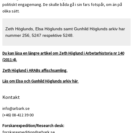
politiskt engagemang. De skulle båda gå i sin fars fotspår, om än på
olika sätt.
Zeth Höglunds, Elsa Höglunds samt Gunhild Höglunds arkiv har
nummer 256, 5247 respektive 5248.
Du kan läsa en längre artikel om Zeth Höglund i Arbetarhistoria nr 140
(2011:4).
Zeth Höglund i ARABs affischsamling.
Läs om Elsa och Gunhild Höglunds arkiv här
.
Kontakt
info@arbark.se
(+46) 08-412 39 00
Forskarexpedition/Research desk:
forskarexpedition@arbark.se