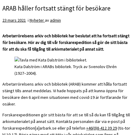
ARAB håller fortsatt stängt för besökare
23 mars 2021
i
Nyheter
av
admin
Arbetarrörelsens arkiv och bibliotek har beslutat att ha fortsatt stängt
för besökare. Hör av dig till vår forskarexpedition så gör de sitt bästa
för att du ska få tillgång till arkivmaterialet på annat sätt.
Kata Dalström i ARABs bibliotek. Tryck av Svenolov Ehrén
(1927–2004).
Arbetarrörelsens arkiv och bibliotek (ARAB) kommer att hålla fortsatt
stängt tills annat meddelas. Vi hade hoppats på att kunna öppna för
besökare den 6 april men situationen med covid-19 är fortfarande för
osäker.
Forskarexpeditionen gör sitt bästa för att se till så du kan få tillgång till
arkivmaterialet på annat sätt. Kontakta personalen där via e-post på
forskarexpedition[a]arbark.se eller på telefon
+46(0)8-412 39 29
(tis-tor
kl 10-17). Börja gärna med att titta i
vår arkivkatalog som finns på