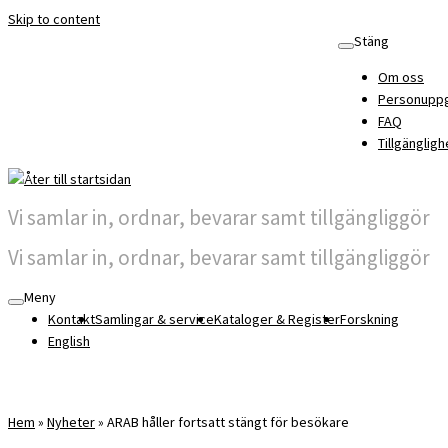
Skip to content
Stäng
Om oss
Personuppg
FAQ
Tillgängligh
Vi samlar in, ordnar, bevarar samt tillgängliggör
Vi samlar in, ordnar, bevarar samt tillgängliggör
Meny
Kontakt
Samlingar & service
Kataloger & Register
Forskning
English
Hem
»
Nyheter
»
ARAB håller fortsatt stängt för besökare