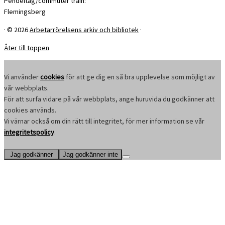
Pendeltåg/commuter train:
Flemingsberg
·
© 2026
Arbetarrörelsens arkiv och bibliotek
·
Åter till toppen
Vi använder
cookies
för att ge dig en så bra upplevelse som möjligt av
vår webbplats.
För att surfa vidare på vår webbplats, ange huruvida du godkänner att
cookies används.
Vi värnar också om din rätt till integritet, för mer information se vår
integritetspolicy
.
Jag godkänner
Jag godkänner inte